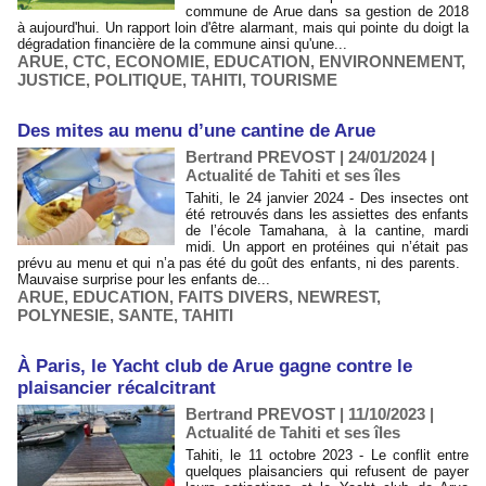
commune de Arue dans sa gestion de 2018
à aujourd'hui. Un rapport loin d'être alarmant, mais qui pointe du doigt la
dégradation financière de la commune ainsi qu'une...
ARUE
,
CTC
,
ECONOMIE
,
EDUCATION
,
ENVIRONNEMENT
,
JUSTICE
,
POLITIQUE
,
TAHITI
,
TOURISME
​Des mites au menu d’une cantine de Arue
Bertrand PREVOST | 24/01/2024
|
Actualité de Tahiti et ses îles
Tahiti, le 24 janvier 2024 - Des insectes ont
été retrouvés dans les assiettes des enfants
de l’école Tamahana, à la cantine, mardi
midi. Un apport en protéines qui n’était pas
prévu au menu et qui n’a pas été du goût des enfants, ni des parents.
Mauvaise surprise pour les enfants de...
ARUE
,
EDUCATION
,
FAITS DIVERS
,
NEWREST
,
POLYNESIE
,
SANTE
,
TAHITI
À Paris, le Yacht club de Arue gagne contre le
plaisancier récalcitrant
Bertrand PREVOST | 11/10/2023
|
Actualité de Tahiti et ses îles
Tahiti, le 11 octobre 2023 - Le conflit entre
quelques plaisanciers qui refusent de payer