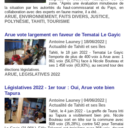
zone. "Après une évaluation minutieuse de
la situation par les autorités du haut-commissariat et du Pays, en
collaboration avec des experts en faune marine, il a été...
ARUE
,
ENVIRONNEMENT
,
FAITS DIVERS
,
JUSTICE
,
POLYNÉSIE
,
TAHITI
,
TOURISME
Arue vote largement en faveur de Tematai Le Gayic
Antoine Launey | 18/06/2022
|
Actualité de Tahiti et ses îles
Tahiti, le 18 juin 2022 - Tematai Le Gayic
l'emporte de plus de 400 voix à Arue avec 1
861 voix (56,07%) face à Nicole Bouteau et
ses 1 458 voix (43,93%), au second tour des
élections législatives.
ARUE
,
LEGISLATIVES 2022
Législatives 2022 - 1er tour : Oui, Arue vote bien
Tapura
Antoine Launey | 04/06/2022
|
Actualité de Tahiti et ses îles
Tahiti, le 4 juin 2022 - La greffe de Teura Iriti
au Tapura a visiblement bien pris. Nicole
Bouteau sort en tête sur la commune avec
908 voix (35,28%), contre 542 pour Tematai