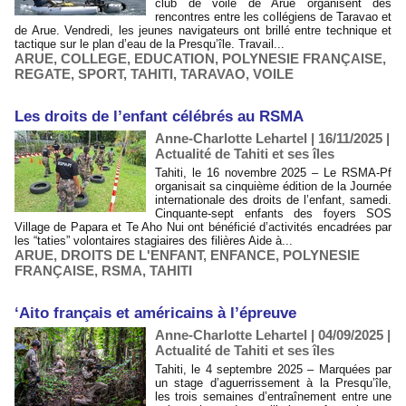
club de voile de Arue organisent des
rencontres entre les collégiens de Taravao et
de Arue. Vendredi, les jeunes navigateurs ont brillé entre technique et
tactique sur le plan d’eau de la Presqu’île. Travail...
ARUE
,
COLLEGE
,
EDUCATION
,
POLYNESIE FRANÇAISE
,
REGATE
,
SPORT
,
TAHITI
,
TARAVAO
,
VOILE
​Les droits de l’enfant célébrés au RSMA
Anne-Charlotte Lehartel | 16/11/2025
|
Actualité de Tahiti et ses îles
Tahiti, le 16 novembre 2025 – Le RSMA-Pf
organisait sa cinquième édition de la Journée
internationale des droits de l’enfant, samedi.
Cinquante-sept enfants des foyers SOS
Village de Papara et Te Aho Nui ont bénéficié d’activités encadrées par
les “taties” volontaires stagiaires des filières Aide à...
ARUE
,
DROITS DE L'ENFANT
,
ENFANCE
,
POLYNESIE
FRANÇAISE
,
RSMA
,
TAHITI
‘Aito français et américains à l’épreuve
Anne-Charlotte Lehartel | 04/09/2025
|
Actualité de Tahiti et ses îles
Tahiti, le 4 septembre 2025 – Marquées par
un stage d’aguerrissement à la Presqu’île,
les trois semaines d’entraînement entre une