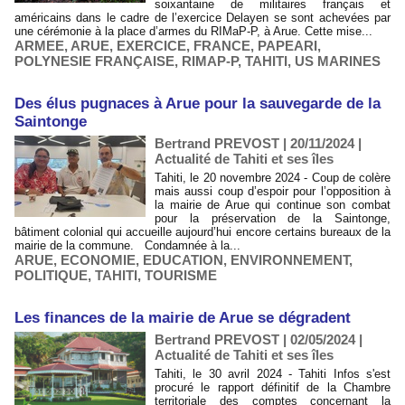
soixantaine de militaires français et
américains dans le cadre de l’exercice Delayen se sont achevées par
une cérémonie à la place d’armes du RIMaP-P, à Arue. Cette mise...
ARMEE
,
ARUE
,
EXERCICE
,
FRANCE
,
PAPEARI
,
POLYNESIE FRANÇAISE
,
RIMAP-P
,
TAHITI
,
US MARINES
​Des élus pugnaces à Arue pour la sauvegarde de la
Saintonge
Bertrand PREVOST | 20/11/2024
|
Actualité de Tahiti et ses îles
Tahiti, le 20 novembre 2024 - Coup de colère
mais aussi coup d’espoir pour l’opposition à
la mairie de Arue qui continue son combat
pour la préservation de la Saintonge,
bâtiment colonial qui accueille aujourd’hui encore certains bureaux de la
mairie de la commune. Condamnée à la...
ARUE
,
ECONOMIE
,
EDUCATION
,
ENVIRONNEMENT
,
POLITIQUE
,
TAHITI
,
TOURISME
​Les finances de la mairie de Arue se dégradent
Bertrand PREVOST | 02/05/2024
|
Actualité de Tahiti et ses îles
Tahiti, le 30 avril 2024 - Tahiti Infos s'est
procuré le rapport définitif de la Chambre
territoriale des comptes concernant la