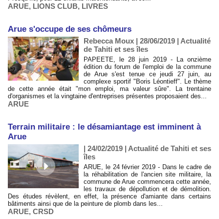
ARUE
,
LIONS CLUB
,
LIVRES
Arue s'occupe de ses chômeurs
Rebecca Moux | 28/06/2019
|
Actualité
de Tahiti et ses îles
PAPEETE, le 28 juin 2019 - La onzième
édition du forum de l'emploi de la commune
de Arue s'est tenue ce jeudi 27 juin, au
complexe sportif "Boris Léontieff". Le thème
de cette année était "mon emploi, ma valeur sûre". La trentaine
d'organismes et la vingtaine d'entreprises présentes proposaient des...
ARUE
Terrain militaire : le désamiantage est imminent à
Arue
| 24/02/2019
|
Actualité de Tahiti et ses
îles
ARUE, le 24 février 2019 - Dans le cadre de
la réhabilitation de l'ancien site militaire, la
commune de Arue commencera cette année,
les travaux de dépollution et de démolition.
Des études révèlent, en effet, la présence d'amiante dans certains
bâtiments ainsi que de la peinture de plomb dans les...
ARUE
,
CRSD