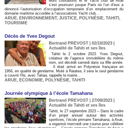
leurs cotisations et le Yacht club de Arue
s’est poursuivi jusque Paris où l’un d’eux a
dénoncé l’autorisation d’occupation temporaire d’un emplacement du
domaine maritime accordée à l’associations Yacht club...
ARUE
,
ENVIRONNEMENT
,
JUSTICE
,
POLYNÉSIE
,
TAHITI
,
TOURISME
​Décès de Yves Degout
Bertrand PREVOST | 02/10/2023
|
Actualité de Tahiti et ses îles
Tahiti le 2 octobre 2023. Yves Degout,
créateur de l’agence immobilière du même
nom, est décédé samedi dans sa 99e année.
Il était arrivé en Polynésie française en
1956, en qualité de gendarme. Muté à Raiatea, il sera le seul gendarme
à couvrir l'île, avec Tahaa, rappelle la mairie...
ARUE
,
ECONOMIE
,
POLYNÉSIE
,
TAHITI
​Journée olympique à l’école Tamahana
Bertrand PREVOST | 27/09/2023
|
Actualité de Tahiti et ses îles
Tahiti, le 27 septembre 2023 – Dans le cadre
d’un projet annuel autour des activités
sportives, l’école primaire Tamahana, à Arue,
a organisé mercredi une course pour célébrer