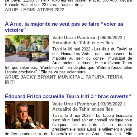
Le Gayic (21,06%). Félix Tokoragi est troisième avec 368 voix, devant
Pascale Haiti et ses 237 voix. L'adjoint de la...
ARUE
,
LEGISLATIVES 2022
À Arue, la majorité ne veut pas se faire “voler sa
victoire”
Vaite Urarii Pambrun | 09/05/2022
|
Actualité de Tahiti et ses îles
Tahiti le 09 mai 2022 - Les élus du Tavini et
de Heiura-Les-Verts qui composent la
majorité au sein du conseil municipal de
Arue taclent l'attitude de leur tāvana Teura
Iriti qui, selon eux, “n'ambitionne” rien de plus que “d'être à l'assemblée
l'année prochaine”. “Elle ne va pas voler notre...
ARUE
,
JACKY BRYANT
,
MUNICIPAL
,
TAPURA
,
TEURA
IRITI
Édouard Fritch accueille Teura Iriti à “bras ouverts”
Vaite Urarii Pambrun | 03/05/2022
|
Actualité de Tahiti et ses îles
Tahiti, le 3 mai 2022 – Le Tapura huiraatira
s'est réuni lundi soir en conseil politique pour
évoquer les résultats à la dernière
présidentielle mais aussi le ralliement à venir
de l'ex-numéro deux du Tahoera'a et maire de Arue, Teura Iriti. “Elle