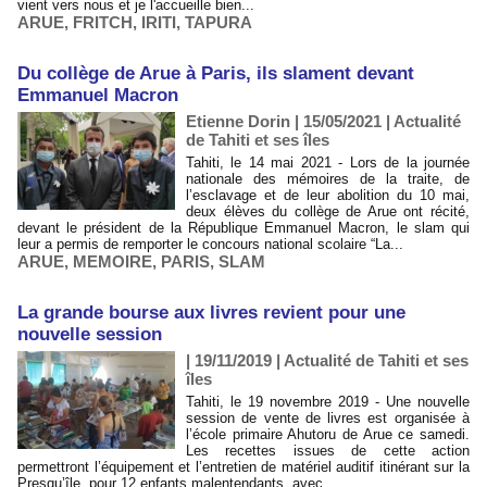
vient vers nous et je l'accueille bien...
ARUE
,
FRITCH
,
IRITI
,
TAPURA
Du collège de Arue à Paris, ils slament devant
Emmanuel Macron
Etienne Dorin | 15/05/2021
|
Actualité
de Tahiti et ses îles
Tahiti, le 14 mai 2021 - Lors de la journée
nationale des mémoires de la traite, de
l’esclavage et de leur abolition du 10 mai,
deux élèves du collège de Arue ont récité,
devant le président de la République Emmanuel Macron, le slam qui
leur a permis de remporter le concours national scolaire “La...
ARUE
,
MEMOIRE
,
PARIS
,
SLAM
La grande bourse aux livres revient pour une
nouvelle session
| 19/11/2019
|
Actualité de Tahiti et ses
îles
Tahiti, le 19 novembre 2019 - Une nouvelle
session de vente de livres est organisée à
l’école primaire Ahutoru de Arue ce samedi.
Les recettes issues de cette action
permettront l’équipement et l’entretien de matériel auditif itinérant sur la
Presqu’île, pour 12 enfants malentendants, avec...