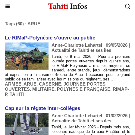
Tags (60) : ARUE
​Le RIMaP-Polynésie s’ouvre au public
Anne-Charlotte Lehartel | 09/05/2026
|
Actualité de Tahiti et ses îles
Tahiti, le 9 mai 2026 – Pour sa première
journée portes ouvertes depuis quinze ans,
le RIMaP-Polynésie a mis les moyens, ce
samedi, entre stands, jeux, démonstrations
et exposition à la caserne Broche de Arue. L’occasion pour le grand
public de se familiariser avec les missions du régiment, ses...
ARMEE
,
ARUE
,
CASERNE
,
JOURNEE PORTES
OUVERTES
,
MILITAIRE
,
POLYNESIE FRANÇAISE
,
RIMAP-
P
,
TAHITI
Cap sur la régate inter-collèges
Anne-Charlotte Lehartel | 01/02/2026
|
Actualité de Tahiti et ses îles
Tahiti, le 1er février 2026 - Depuis trois ans,
le centre nautique de la baie Phaëton et le