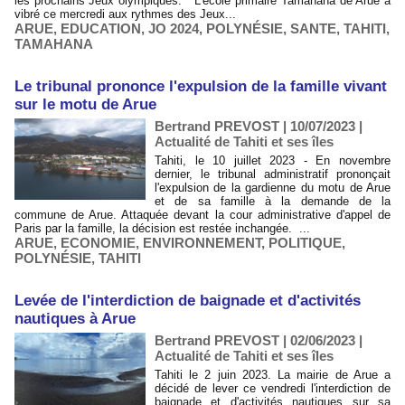
les prochains Jeux olympiques. L’école primaire Tamahana de Arue a
vibré ce mercredi aux rythmes des Jeux...
ARUE
,
EDUCATION
,
JO 2024
,
POLYNÉSIE
,
SANTE
,
TAHITI
,
TAMAHANA
Le tribunal prononce l'expulsion de la famille vivant
sur le motu de Arue
Bertrand PREVOST | 10/07/2023
|
Actualité de Tahiti et ses îles
Tahiti, le 10 juillet 2023 - En novembre
dernier, le tribunal administratif prononçait
l'expulsion de la gardienne du motu de Arue
et de sa famille à la demande de la
commune de Arue. Attaquée devant la cour administrative d'appel de
Paris par la famille, la décision est restée inchangée. ...
ARUE
,
ECONOMIE
,
ENVIRONNEMENT
,
POLITIQUE
,
POLYNÉSIE
,
TAHITI
​Levée de l'interdiction de baignade et d'activités
nautiques à Arue
Bertrand PREVOST | 02/06/2023
|
Actualité de Tahiti et ses îles
Tahiti le 2 juin 2023. La mairie de Arue a
décidé de lever ce vendredi l'interdiction de
baignade et d'activités nautiques sur sa