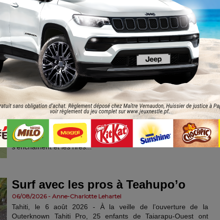
de cette conviction que la représentante non inscrite Teave
Chaumette-Boudouani a choisi, avec le maire de Rangiroa,
Tahuhu Maraeura (Tapura), de répondre à l'invitation de
Moetai Brotherson, malgré le...
Jouer au foot pour décrocher un
emploi
06/08/2026 - Violaine Broquet
Tahiti, le 6 août 2026 – “Ça va être le début de leur futur projet
familial. Tout commence par là”, s'enthousiasme Tetiamana
Marmouyet, employé communal à Faa'a et éducateur sportif à
l'AS Tefana. Sur le stade Louis Ganivet de Faa'a, les passes
s'enchaînent et les rires...
Surf avec les pros à Teahupo’o
06/08/2026 - Anne-Charlotte Lehartel
Tahiti, le 6 août 2026 - À la veille de l’ouverture de la
Outerknown Tahiti Pro, 25 enfants de Taiarapu-Ouest ont