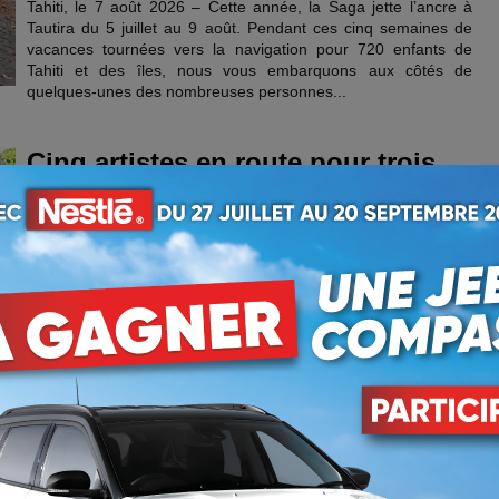
Tahiti, le 7 août 2026 – Cette année, la Saga jette l’ancre à
Tautira du 5 juillet au 9 août. Pendant ces cinq semaines de
vacances tournées vers la navigation pour 720 enfants de
Tahiti et des îles, nous vous embarquons aux côtés de
quelques-unes des nombreuses personnes...
Cinq artistes en route pour trois
mois à Paris
06/08/2026 - Vaite Urarii Pambrun
Tahiti, le 6 août 2026 – Les cinq lauréats à l’appel à
candidature pour le “Firi Anoihi– le lien par l’art” ont été
présentés à la presse. Artistes visuels au sculpteur-graveur
performeur, styliste, couturier modéliste ou encore créatrice
contemporaine inspirée du...
Collectif 3 : le dialogue est resté à
sens unique
06/08/2026 - Stéphanie Delorme
Tahiti, le 6 août 2026 – “On est payés pour ça”. C'est au nom