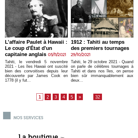
L’affaire Paulet à Hawaii :
1912 : Tahiti au temps
Le coup d'État d'un
des premiers tournages
capitaine anglais
05/11/2021
29/10/2021
Tahiti, le vendredi 5 novembre
Tahiti, le 29 octobre 2021 - Quand
2021 - Les îles Hawaii ont suscité
on parle de célèbres tournages à
bien des convoitises depuis leur
Tahiti et dans nos îles, on pense
découverte par James Cook en
bien sûr immanquablement aux
1778 (il y fut...
deux...
1
2
3
4
5
»
...
32