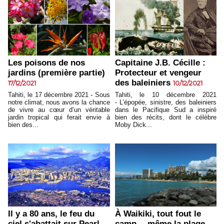
Les poisons de nos
Capitaine J.B. Cécille :
jardins (première partie)
Protecteur et vengeur
des baleiniers
17/12/2021
10/12/2021
Tahiti, le 17 décembre 2021 - Sous
Tahiti, le 10 décembre 2021
notre climat, nous avons la chance
- L’épopée, sinistre, des baleiniers
de vivre au cœur d’un véritable
dans le Pacifique Sud a inspiré
jardin tropical qui ferait envie à
bien des récits, dont le célèbre
bien des...
Moby Dick...
Il y a 80 ans, le feu du
À Waikiki, tout fout le
ciel s'abattait sur Pearl
camp… même la plage