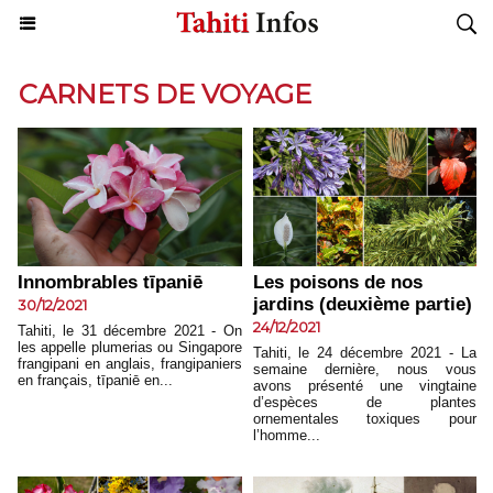
CARNETS DE VOYAGE
Innombrables tīpaniē
Les poisons de nos
jardins (deuxième partie)
30/12/2021
24/12/2021
Tahiti, le 31 décembre 2021 - On
les appelle plumerias ou Singapore
Tahiti, le 24 décembre 2021 - La
frangipani en anglais, frangipaniers
semaine dernière, nous vous
en français, tīpaniē en...
avons présenté une vingtaine
d’espèces de plantes
ornementales toxiques pour
l’homme...