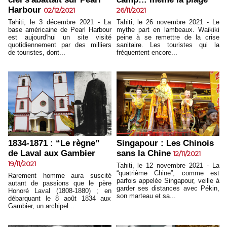
Harbour
02/12/2021
26/11/2021
Tahiti, le 3 décembre 2021 - La
Tahiti, le 26 novembre 2021 - Le
base américaine de Pearl Harbour
mythe part en lambeaux. Waikiki
est aujourd'hui un site visité
peine à se remettre de la crise
quotidiennement par des milliers
sanitaire. Les touristes qui la
de touristes, dont...
fréquentent encore...
1834-1871 : “Le règne”
Singapour : Les Chinois
de Laval aux Gambier
sans la Chine
12/11/2021
19/11/2021
Tahiti, le 12 novembre 2021 - La
“quatrième Chine”, comme est
Rarement homme aura suscité
parfois appelée Singapour, veille à
autant de passions que le père
garder ses distances avec Pékin,
Honoré Laval (1808-1880) ; en
son marteau et sa...
débarquant le 8 août 1834 aux
Gambier, un archipel...