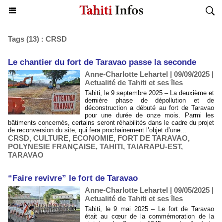
Tags (13) : CRSD
Le chantier du fort de Taravao passe la seconde
Anne-Charlotte Lehartel | 09/09/2025
|
Actualité de Tahiti et ses îles
Tahiti, le 9 septembre 2025 – La deuxième et
dernière phase de dépollution et de
déconstruction a débuté au fort de Taravao
pour une durée de onze mois. Parmi les
bâtiments concernés, certains seront réhabilités dans le cadre du projet
de reconversion du site, qui fera prochainement l’objet d’une...
CRSD
,
CULTURE
,
ECONOMIE
,
FORT DE TARAVAO
,
POLYNESIE FRANÇAISE
,
TAHITI
,
TAIARAPU-EST
,
TARAVAO
​“Faire revivre” le fort de Taravao
Anne-Charlotte Lehartel | 09/05/2025
|
Actualité de Tahiti et ses îles
Tahiti, le 9 mai 2025 – Le fort de Taravao
était au cœur de la commémoration de la