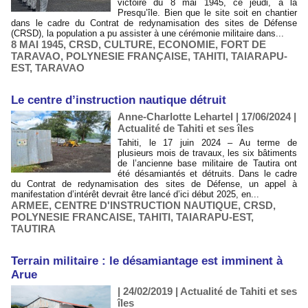
victoire du 8 mai 1945, ce jeudi, à la
Presqu’île. Bien que le site soit en chantier
dans le cadre du Contrat de redynamisation des sites de Défense
(CRSD), la population a pu assister à une cérémonie militaire dans...
8 MAI 1945
,
CRSD
,
CULTURE
,
ECONOMIE
,
FORT DE
TARAVAO
,
POLYNESIE FRANÇAISE
,
TAHITI
,
TAIARAPU-
EST
,
TARAVAO
Le centre d’instruction nautique détruit
Anne-Charlotte Lehartel | 17/06/2024
|
Actualité de Tahiti et ses îles
Tahiti, le 17 juin 2024 – Au terme de
plusieurs mois de travaux, les six bâtiments
de l’ancienne base militaire de Tautira ont
été désamiantés et détruits. Dans le cadre
du Contrat de redynamisation des sites de Défense, un appel à
manifestation d’intérêt devrait être lancé d’ici début 2025, en...
ARMEE
,
CENTRE D'INSTRUCTION NAUTIQUE
,
CRSD
,
POLYNESIE FRANCAISE
,
TAHITI
,
TAIARAPU-EST
,
TAUTIRA
Terrain militaire : le désamiantage est imminent à
Arue
| 24/02/2019
|
Actualité de Tahiti et ses
îles