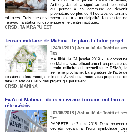
PAPEETE, le 28 janvier 2019 - Le tāvana,
Anthony Jamet, a signé ce lundi le contrat
qui permet à sa commune de devenir
propriétaire de plus de 4 hectares de terrains
militaires. Trois sites reviennent ainsi à la municipalité, l'ancien fort de
Taravao, la station ionosphérique et le centre nautique...
CRSD
,
TAIARAPU EST
Terrain militaire de Mahina : le plan du futur projet
| 24/01/2019
|
Actualité de Tahiti et ses
îles
MAHINA, le 24 janvier 2019 - La commune
de Mahina sera officiellement propriétaire du
terrain militaire qui accueillait le RSMA, la
semaine prochaine. La signature de l'acte de
cession se fera mardi, sur le site. Avant cela, nous vous proposons de
faire un état des lieux des projets qui pourraient...
CRSD
,
MAHINA
Faa'a et Mahina : deux nouveaux terrains militaires
rétrocédés
| 07/05/2018
|
Actualité de Tahiti et ses
îles
PAPEETE, le 7 mai 2018. Deux nouveaux
décrets cédant à l'euro symbolique Des