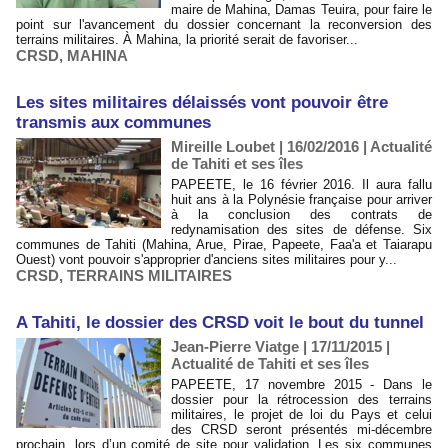
maire de Mahina, Damas Teuira, pour faire le
point sur l'avancement du dossier concernant la reconversion des
terrains militaires. À Mahina, la priorité serait de favoriser...
CRSD
,
MAHINA
Les sites militaires délaissés vont pouvoir être
transmis aux communes
Mireille Loubet | 16/02/2016
|
Actualité
de Tahiti et ses îles
PAPEETE, le 16 février 2016. Il aura fallu
huit ans à la Polynésie française pour arriver
à la conclusion des contrats de
redynamisation des sites de défense. Six
communes de Tahiti (Mahina, Arue, Pirae, Papeete, Faa'a et Taiarapu
Ouest) vont pouvoir s'approprier d'anciens sites militaires pour y...
CRSD
,
TERRAINS MILITAIRES
A Tahiti, le dossier des CRSD voit le bout du tunnel
Jean-Pierre Viatge | 17/11/2015
|
Actualité de Tahiti et ses îles
PAPEETE, 17 novembre 2015 - Dans le
dossier pour la rétrocession des terrains
militaires, le projet de loi du Pays et celui
des CRSD seront présentés mi-décembre
prochain, lors d’un comité de site pour validation. Les six communes