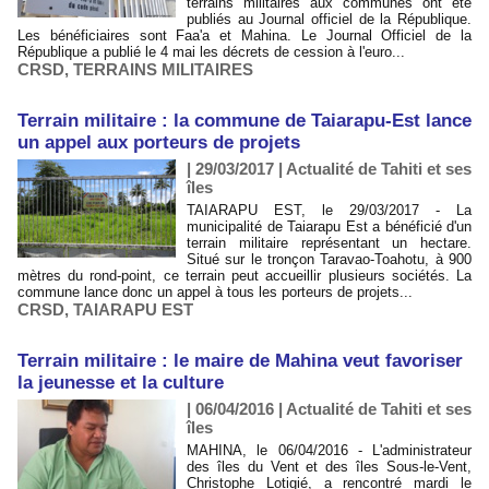
terrains militaires aux communes ont été
publiés au Journal officiel de la République.
Les bénéficiaires sont Faa'a et Mahina. Le Journal Officiel de la
République a publié le 4 mai les décrets de cession à l'euro...
CRSD
,
TERRAINS MILITAIRES
Terrain militaire : la commune de Taiarapu-Est lance
un appel aux porteurs de projets
| 29/03/2017
|
Actualité de Tahiti et ses
îles
TAIARAPU EST, le 29/03/2017 - La
municipalité de Taiarapu Est a bénéficié d'un
terrain militaire représentant un hectare.
Situé sur le tronçon Taravao-Toahotu, à 900
mètres du rond-point, ce terrain peut accueillir plusieurs sociétés. La
commune lance donc un appel à tous les porteurs de projets...
CRSD
,
TAIARAPU EST
Terrain militaire : le maire de Mahina veut favoriser
la jeunesse et la culture
| 06/04/2016
|
Actualité de Tahiti et ses
îles
MAHINA, le 06/04/2016 - L'administrateur
des îles du Vent et des îles Sous-le-Vent,
Christophe Lotigié, a rencontré mardi le