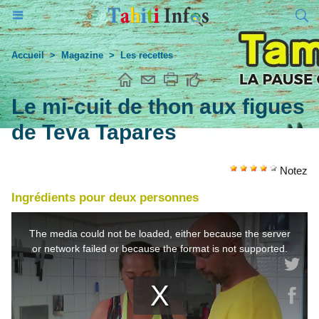
Accueil
>
Magazine
>
Les recettes
Le mi-cuit de thon aux figues
de Teva Tapares
Notez
Ingrédients pour deux personnes