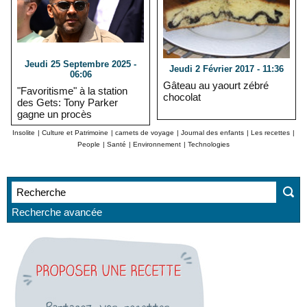
Jeudi 25 Septembre 2025 -
Jeudi 2 Février 2017 - 11:36
06:06
Gâteau au yaourt zébré
"Favoritisme" à la station
chocolat
des Gets: Tony Parker
gagne un procès
Insolite
|
Culture et Patrimoine
|
carnets de voyage
|
Journal des enfants
|
Les recettes
|
People
|
Santé
|
Environnement
|
Technologies
Recherche avancée