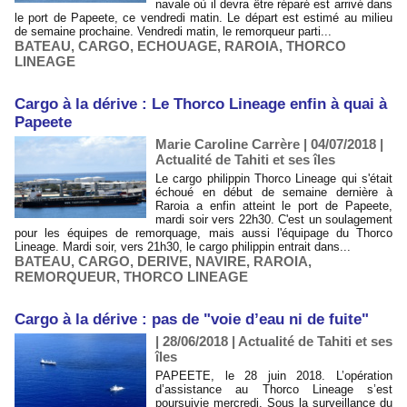
navale où il devra être réparé est arrivé dans
le port de Papeete, ce vendredi matin. Le départ est estimé au milieu
de semaine prochaine. Vendredi matin, le remorqueur parti...
BATEAU
,
CARGO
,
ECHOUAGE
,
RAROIA
,
THORCO
LINEAGE
Cargo à la dérive : Le Thorco Lineage enfin à quai à
Papeete
Marie Caroline Carrère | 04/07/2018
|
Actualité de Tahiti et ses îles
Le cargo philippin Thorco Lineage qui s'était
échoué en début de semaine dernière à
Raroia a enfin atteint le port de Papeete,
mardi soir vers 22h30. C'est un soulagement
pour les équipes de remorquage, mais aussi l'équipage du Thorco
Lineage. Mardi soir, vers 21h30, le cargo philippin entrait dans...
BATEAU
,
CARGO
,
DERIVE
,
NAVIRE
,
RAROIA
,
REMORQUEUR
,
THORCO LINEAGE
Cargo à la dérive : pas de "voie d’eau ni de fuite"
| 28/06/2018
|
Actualité de Tahiti et ses
îles
PAPEETE, le 28 juin 2018. L’opération
d’assistance au Thorco Lineage s’est
poursuivie mercredi. Sous la surveillance du