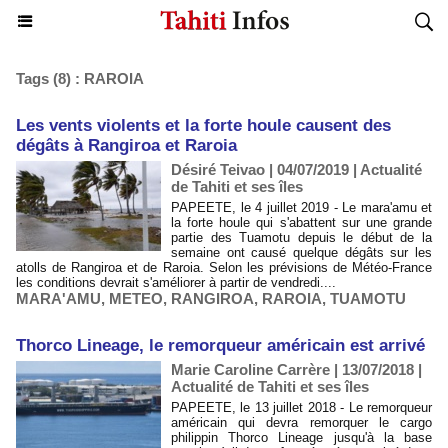
Tags (8) : RAROIA
Les vents violents et la forte houle causent des
dégâts à Rangiroa et Raroia
Désiré Teivao | 04/07/2019
|
Actualité
de Tahiti et ses îles
PAPEETE, le 4 juillet 2019 - Le mara'amu et
la forte houle qui s'abattent sur une grande
partie des Tuamotu depuis le début de la
semaine ont causé quelque dégâts sur les
atolls de Rangiroa et de Raroia. Selon les prévisions de Météo-France
les conditions devrait s'améliorer à partir de vendredi....
MARA'AMU
,
METEO
,
RANGIROA
,
RAROIA
,
TUAMOTU
Thorco Lineage, le remorqueur américain est arrivé
Marie Caroline Carrère | 13/07/2018
|
Actualité de Tahiti et ses îles
PAPEETE, le 13 juillet 2018 - Le remorqueur
américain qui devra remorquer le cargo
philippin Thorco Lineage jusqu'à la base