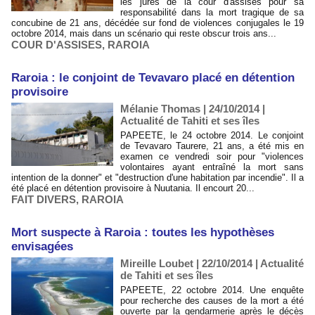
les jurés de la cour d'assises pour sa
responsabilité dans la mort tragique de sa
concubine de 21 ans, décédée sur fond de violences conjugales le 19
octobre 2014, mais dans un scénario qui reste obscur trois ans...
COUR D'ASSISES
,
RAROIA
Raroia : le conjoint de Tevavaro placé en détention
provisoire
Mélanie Thomas | 24/10/2014
|
Actualité de Tahiti et ses îles
PAPEETE, le 24 octobre 2014. Le conjoint
de Tevavaro Taurere, 21 ans, a été mis en
examen ce vendredi soir pour "violences
volontaires ayant entraîné la mort sans
intention de la donner" et "destruction d'une habitation par incendie". Il a
été placé en détention provisoire à Nuutania. Il encourt 20...
FAIT DIVERS
,
RAROIA
Mort suspecte à Raroia : toutes les hypothèses
envisagées
Mireille Loubet | 22/10/2014
|
Actualité
de Tahiti et ses îles
PAPEETE, 22 octobre 2014. Une enquête
pour recherche des causes de la mort a été
ouverte par la gendarmerie après le décès