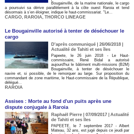
Bougainville, de la marine nationale, le cargo
a poursuivi sa dérive parallèlement à la côte ouest Raroia et tend
désormais à s’en éloigner, indique le haut-commissariat. "Le...
CARGO
,
RAROIA
,
THORCO LINEAGE
Le Bougainville autorisé à tenter de déséchouer le
cargo
D'après communiqué | 26/06/2018
|
Actualité de Tahiti et ses îles
Papeete, le 26 juin 2018 - Le Haut-
commissaire, René Bidal a autorisé
aujourd'hui le bâtiment multi-missions (B2M)
Bougainville, à tenter de déséchouer le
navire et, si possible, de le remorquer au large. Sur proposition du
commandant de zone maritime, le Haut-commissaire de la République,
délégué...
RAROIA
Assises : Morte au fond d'un puits après une
dispute conjugale à Raroia
Raphaël Pierre | 07/09/2017
|
Actualité
de Tahiti et ses îles
PAPEETE, le 7 septembre 2017 - Albert
Mateau, 32 ans, est jugé depuis ce jeudi par