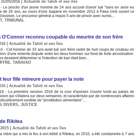
 31/05/2016
|
Actualité de Tahiti et ses îles
- Le procès d'un jeune homme de 24 ans accusé d'avoir tué "sans en avoir eu
me de 26 ans, au cours d'une bagarre en novembre 2012 à Paea s'est ouvert ce
d'assises. Le procureur général a requis 5 ans de prison avec sursis,...
T
,
TRIBUNAL
im O'Connor reconnu coupable du meurtre de son frère
016
|
Actualité de Tahiti et ses îles
16 - Cet homme de 33 ans avait tué son frère cadet de huit coups de couteau en
lors d'une violente dispute entre les deux hommes sur fond de forte alcoolisation.
s devaient déterminer si l'intention de tuer était bien...
RTRE
,
TARAVAO
nt leur fille mineure pour payer la note
016
|
Actualité de Tahiti et ses îles
16 - La première session 2016 de la cour d'assises s'ouvre lundi au palais de
ssion qui s'étalera sur deux semaines, et caractérisée par de nombreuses affaires
rticulièrement sordide de "prostitution alimentaire"....
S DIVERS
,
JUSTICE
de Rikitea
/2015
|
Actualité de Tahiti et ses îles
a mère qui a mis le feu à son bébé à Rikitea, en 2010, a été condamnée à 7 ans