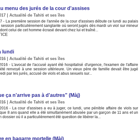
u menu des jurés de la cour d'assises
017
|
Actualité de Tahiti et ses îles
7 - La première session de l'année de la cour d'assises débute ce lundi au palais
 session particulièrement sanglante où seront jugés dès mardi un viol sur mineur
dont celui de cet homme écrasé devant chez lui et traîné...
TICE
à lundi
016
|
Actualité de Tahiti et ses îles
6 - L'avocat de l'accusé ayant été hospitalisé d'urgence, l'examen de l'affaire
té renvoyé à une session ultérieure. Un vieux père de famille devait être jugé
edi par les jurés, accusé de viols et abus sexuels sur...
e ça n'arrive pas à d'autres" (Màj)
016
|
Actualité de Tahiti et ses îles
6 - La cour d'assises a eu à juger, ce lundi, une pénible affaire de viols sur
t que 8 ans quand elle a été simultanément abusée par un garçon de 11 ans et un
ossier où il a particulièrement été question de libérer la...
e en bagarre mortelle (Màj)