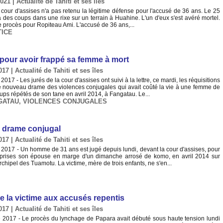
2021
|
Actualité de Tahiti et ses îles
La cour d'assises n'a pas retenu la légitime défense pour l'accusé de 36 ans. Le 25
 à des coups dans une rixe sur un terrain à Huahine. L'un d'eux s'est avéré mortel.
 procès pour Ropiteau Ami. L'accusé de 36 ans,...
TICE
e pour avoir frappé sa femme à mort
017
|
Actualité de Tahiti et ses îles
7 - Les jurés de la cour d'assises ont suivi à la lettre, ce mardi, les réquisitions
e nouveau drame des violences conjugales qui avait coûté la vie à une femme de
ps répétés de son tane en avril 2014, à Fangatau. Le...
GATAU
,
VIOLENCES CONJUGALES
n drame conjugal
017
|
Actualité de Tahiti et ses îles
017 - Un homme de 31 ans est jugé depuis lundi, devant la cour d'assises, pour
reprises son épouse en marge d'un dimanche arrosé de komo, en avril 2014 sur
archipel des Tuamotu. La victime, mère de trois enfants, ne s'en...
e la victime aux accusés repentis
017
|
Actualité de Tahiti et ses îles
2017 - Le procès du lynchage de Papara avait débuté sous haute tension lundi