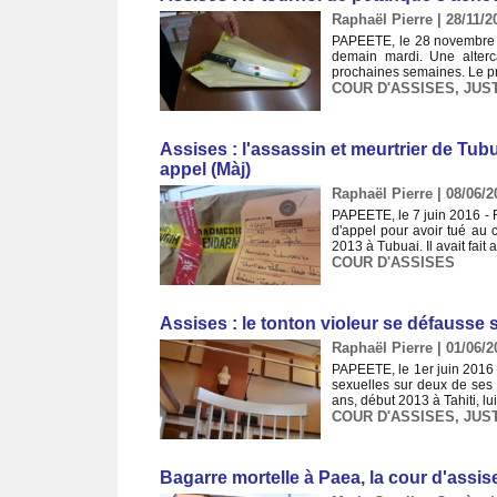
Raphaël Pierre | 28/11/2
PAPEETE, le 28 novembre 2
demain mardi. Une alterc
prochaines semaines. Le pre
COUR D'ASSISES
,
JUS
Assises : l'assassin et meurtrier de Tubu
appel (Màj)
Raphaël Pierre | 08/06/2
PAPEETE, le 7 juin 2016 - R
d'appel pour avoir tué au
2013 à Tubuai. Il avait fait
COUR D'ASSISES
Assises : le tonton violeur se défausse 
Raphaël Pierre | 01/06/2
PAPEETE, le 1er juin 2016 
sexuelles sur deux de ses 
ans, début 2013 à Tahiti, lui
COUR D'ASSISES
,
JUS
Bagarre mortelle à Paea, la cour d'assis