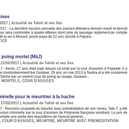
sises
/2017
|
Actualité de Tahiti et ses îles
17 - La dernière session annuelle des assises débutera demain mardi et devrait
ur sera confrontée à quatre affaires dont celle du sauvage règlement de compte
ûté la vie à Moearii, jeune papa de 22 ans, lynché à Papara...
TICE
e poing mortel (MàJ)
 21/02/2017
|
Actualité de Tahiti et ses îles
 - Kevin, 27 ans, était jugé depuis ce lundi par la cour d'assises à Papeete. Il a
ir involontairement tué Gustave, 29 ans, en mai 2013 à Tautira et a été condamné
. Séché par un violent coup de poing au visage, Gustave...
 MORTELS
,
COUR D'ASSISES
inelle pour le meurtrier à la hache
 17/02/2017
|
Actualité de Tahiti et ses îles
7 - Reconnu coupable du meurtre avec préméditation de son neveu, Tatu T. a été
sion criminelle par la cour d'assises de Polynésie française vendredi. Le juré de
compte une partie des réquisitions de l'avocat général,...
,
COUR D'ASSISES
,
MEURTRE
,
MEURTRE AVEC PREMEDITATION