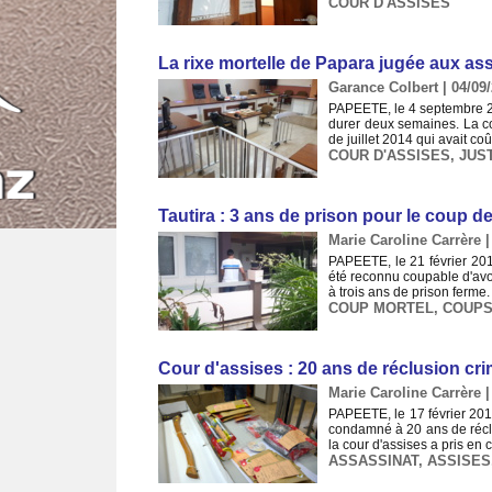
COUR D'ASSISES
La rixe mortelle de Papara jugée aux as
Garance Colbert | 04/09
PAPEETE, le 4 septembre 20
durer deux semaines. La co
de juillet 2014 qui avait co
COUR D'ASSISES
,
JUS
Tautira : 3 ans de prison pour le coup d
Marie Caroline Carrère |
PAPEETE, le 21 février 2017
été reconnu coupable d'avo
à trois ans de prison ferme
COUP MORTEL
,
COUPS
Cour d'assises : 20 ans de réclusion crim
Marie Caroline Carrère |
PAPEETE, le 17 février 201
condamné à 20 ans de réclu
la cour d'assises a pris en 
ASSASSINAT
,
ASSISES