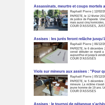
Assassinats, meurtre et coups mortels a
Raphaël Pierre | 12/02/2
PAPEETE, le 12 février 201
de justice de Papeete. Une
mais aussi cinq homicides, 
COUR D'ASSISES
,
JUS
Assises : les jurés feront relâche jusqu'
Raphaël Pierre | 06/12/2
PAPEETE, le 6 décembre 201
censé débuter ce mardi a é
aujourd'hui et jusqu'à vendr
COUR D'ASSISES
Viols sur mineurs aux assises : "Pour qu
Raphaël Pierre | 05/12/2
PAPEETE, le 5 décembre 201
mineure. La victime n'avai
jeune homme de 19 ans. Un d
COUR D'ASSISES
Assises : le tournoi de pétanque s'achèv