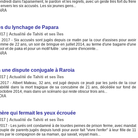
vendredi dans l'apaisement, le pardon et les regrets, avec un geste très fort du frère
 envers les six accusés. Les six jeunes gens...
ARA
cès du lynchage de Papara
017
|
Actualité de Tahiti et ses îles
2017 - Six accusés sont jugés depuis ce matin par la cour d'assises pour avoir
mme de 22 ans, un soir de bringue en juillet 2014, au terme d'une bagarre d'une
ol et de paka et pour un motif futile : une paire d'enceinte...
ARA
s une dispute conjugale à Raroia
017
|
Actualité de Tahiti et ses îles
017 - Albert Mateau, 32 ans, est jugé depuis ce jeudi par les jurés de la cour
abilité dans la mort tragique de sa concubine de 21 ans, décédée sur fond de
octobre 2014, mais dans un scénario qui reste obscur trois ans...
OIA
la mère qui fermait les yeux écrouée
017
|
Actualité de Tahiti et ses îles
017 - Les jurés ont condamné à de lourdes peines de prison ferme, avec mandat
uple de parents jugés depuis lundi pour avoir fait "vivre l'enfer" à leur fille de 11
ns par le compagnon de sa maman, qui savait, voyait mais...