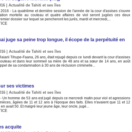
016
|
Actualité de Tahiti et ses îles
016 - La quatrième et dernière session de l'année de la cour d'assises s'ouvre
ation mortelle au couteau et quatre affaires de viol seront jugées ces deux
mier dossier sur lequel se pencheront les jurés, mardi et mercredi,...
TICE
ai juge sa peine trop longue, il écope de la perpétuité en
016
|
Actualité de Tahiti et ses îles
aiarii Tihupe-Faana, 26 ans, était rejugé depuis ce lundi devant la cour d'assises
 couteau et dans leur sommeil sa mère de 48 ans et sa sœur de 14 ans, en août
 appel de sa condamnation à 30 ans de réclusion criminelle...
sur ses victimes
016
|
Actualité de Tahiti et ses îles
- Un homme de 53 ans est jugé depuis ce mercredi matin pour viol et agressions
nièces, âgées de 11 et 12 ans à l'époque des faits. Elles n'avaient que 11 et 12
 en avait 50. Et malgré leur jeune âge, leur oncle, jugé...
TICE
es acquite