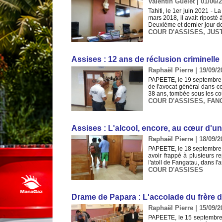
Valentin Guelet | 01/06/
Tahiti, le 1er juin 2021 - 
mars 2018, il avait riposté
Deuxième et dernier jour de
COUR D'ASSISES
,
JUS
Assises : 12 ans de réclusion criminell
Raphaël Pierre | 19/09/2
PAPEETE, le 19 septembre 201
de l'avocat général dans c
38 ans, tombée sous les cou
COUR D'ASSISES
,
FAN
Assises : L'alcool, encore, au cœur d'u
Raphaël Pierre | 18/09/2
PAPEETE, le 18 septembre 2
avoir frappé à plusieurs 
l'atoll de Fangatau, dans l'
COUR D'ASSISES
Drame de Papara : L'accolade du frère d
Raphaël Pierre | 15/09/2
PAPEETE, le 15 septembre 