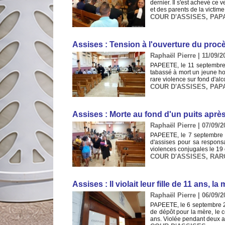
dernier. Il s'est achevé ce 
et des parents de la victime
COUR D'ASSISES
,
PAP
Assises : Tension à l'ouverture du pro
Raphaël Pierre | 11/09/2
PAPEETE, le 11 septembre 
tabassé à mort un jeune ho
rare violence sur fond d'alco
COUR D'ASSISES
,
PAP
Assises : Morte au fond d'un puits aprè
Raphaël Pierre | 07/09/2
PAPEETE, le 7 septembre 2
d'assises pour sa respons
violences conjugales le 19 
COUR D'ASSISES
,
RAR
Assises : Il violait leur fille de 11 ans, 
Raphaël Pierre | 06/09/2
PAPEETE, le 6 septembre 2
de dépôt pour la mère, le co
ans. Violée pendant deux a