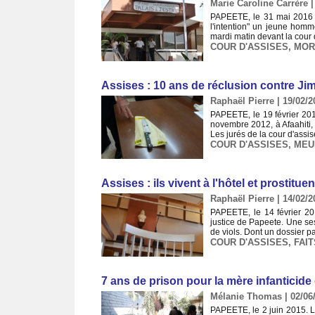
Marie Caroline Carrère |
PAPEETE, le 31 mai 2016 
l'intention" un jeune hom
mardi matin devant la cour 
COUR D'ASSISES
,
MOR
Assises : 10 ans de réclusion contre J
Raphaël Pierre | 19/02/2
PAPEETE, le 19 février 20
novembre 2012, à Afaahiti, 
Les jurés de la cour d'assise
COUR D'ASSISES
,
MEU
Assises : ils vivent à l'hôtel et prostitue
Raphaël Pierre | 14/02/2
PAPEETE, le 14 février 20
justice de Papeete. Une se
de viols. Dont un dossier pa
COUR D'ASSISES
,
FAIT
7 ans de prison pour la mère infanticide 
Mélanie Thomas | 02/06
PAPEETE, le 2 juin 2015. L