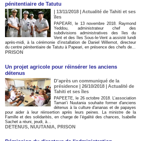
pénitentiaire de Tatutu
| 13/11/2018
|
Actualité de Tahiti et ses
îles
PAPEARI, le 13 novembre 2018. Raymond
Yeddou, administrateur chef des
subdivisions administratives des îles du
Vent et des îles Sous-le-Vent a assisté lundi
après-midi, à la cérémonie d’installation de Daniel Willemot, directeur
du centre pénitentiaire de Tatutu à Papeari, en présence des chefs de...
PRISON
Un projet agricole pour réinsérer les anciens
détenus
D'après un communiqué de la
présidence | 26/10/2018
|
Actualité de
Tahiti et ses îles
PAPEETE, le 26 octobre 2018. L’association
Tamari’i Nuutania souhaite former d'anciens
détenus à la culture d'ananas et de papayes
pour aider à leur réinsertion après leurs peines. La ministre de la
Famille et des solidarités, en charge de l’égalité des chances, Isabelle
Sachet a réuni, jeudi, à...
DETENUS
,
NUUTANIA
,
PRISON