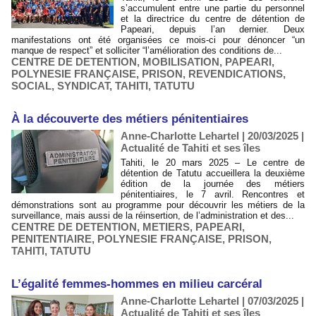
s’accumulent entre une partie du personnel
et la directrice du centre de détention de
Papeari, depuis l’an dernier. Deux
manifestations ont été organisées ce mois-ci pour dénoncer “un
manque de respect” et solliciter “l’amélioration des conditions de...
CENTRE DE DETENTION
,
MOBILISATION
,
PAPEARI
,
POLYNESIE FRANÇAISE
,
PRISON
,
REVENDICATIONS
,
SOCIAL
,
SYNDICAT
,
TAHITI
,
TATUTU
À la découverte des métiers pénitentiaires
Anne-Charlotte Lehartel | 20/03/2025
|
Actualité de Tahiti et ses îles
Tahiti, le 20 mars 2025 – Le centre de
détention de Tatutu accueillera la deuxième
édition de la journée des métiers
pénitentiaires, le 7 avril. Rencontres et
démonstrations sont au programme pour découvrir les métiers de la
surveillance, mais aussi de la réinsertion, de l’administration et des...
CENTRE DE DETENTION
,
METIERS
,
PAPEARI
,
PENITENTIAIRE
,
POLYNESIE FRANÇAISE
,
PRISON
,
TAHITI
,
TATUTU
L’égalité femmes-hommes en milieu carcéral
Anne-Charlotte Lehartel | 07/03/2025
|
Actualité de Tahiti et ses îles