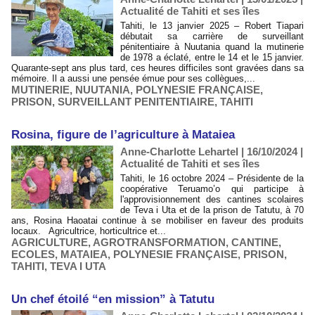
Actualité de Tahiti et ses îles
Tahiti, le 13 janvier 2025 – Robert Tiapari
débutait sa carrière de surveillant
pénitentiaire à Nuutania quand la mutinerie
de 1978 a éclaté, entre le 14 et le 15 janvier.
Quarante-sept ans plus tard, ces heures difficiles sont gravées dans sa
mémoire. Il a aussi une pensée émue pour ses collègues,...
MUTINERIE
,
NUUTANIA
,
POLYNESIE FRANÇAISE
,
PRISON
,
SURVEILLANT PENITENTIAIRE
,
TAHITI
Rosina, figure de l’agriculture à Mataiea
Anne-Charlotte Lehartel | 16/10/2024
|
Actualité de Tahiti et ses îles
Tahiti, le 16 octobre 2024 – Présidente de la
coopérative Teruamo’o qui participe à
l'approvisionnement des cantines scolaires
de Teva i Uta et de la prison de Tatutu, à 70
ans, Rosina Haoatai continue à se mobiliser en faveur des produits
locaux. Agricultrice, horticultrice et...
AGRICULTURE
,
AGROTRANSFORMATION
,
CANTINE
,
ECOLES
,
MATAIEA
,
POLYNESIE FRANÇAISE
,
PRISON
,
TAHITI
,
TEVA I UTA
Un chef étoilé “en mission” à Tatutu