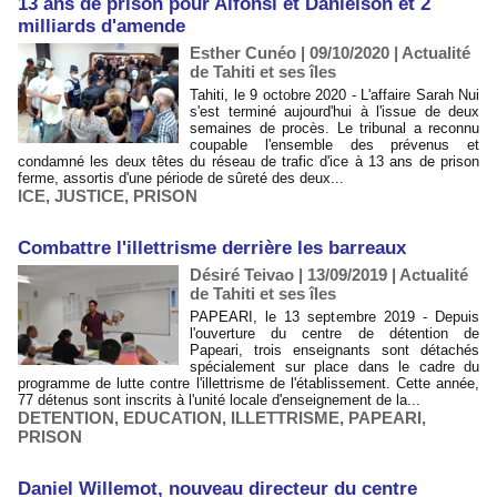
13 ans de prison pour Alfonsi et Danielson et 2
milliards d'amende
Esther Cunéo | 09/10/2020
|
Actualité
de Tahiti et ses îles
Tahiti, le 9 octobre 2020 - L'affaire Sarah Nui
s'est terminé aujourd'hui à l'issue de deux
semaines de procès. Le tribunal a reconnu
coupable l'ensemble des prévenus et
condamné les deux têtes du réseau de trafic d'ice à 13 ans de prison
ferme, assortis d'une période de sûreté des deux...
ICE
,
JUSTICE
,
PRISON
Combattre l'illettrisme derrière les barreaux
Désiré Teivao | 13/09/2019
|
Actualité
de Tahiti et ses îles
PAPEARI, le 13 septembre 2019 - Depuis
l'ouverture du centre de détention de
Papeari, trois enseignants sont détachés
spécialement sur place dans le cadre du
programme de lutte contre l'illettrisme de l'établissement. Cette année,
77 détenus sont inscrits à l'unité locale d'enseignement de la...
DETENTION
,
EDUCATION
,
ILLETTRISME
,
PAPEARI
,
PRISON
Daniel Willemot, nouveau directeur du centre