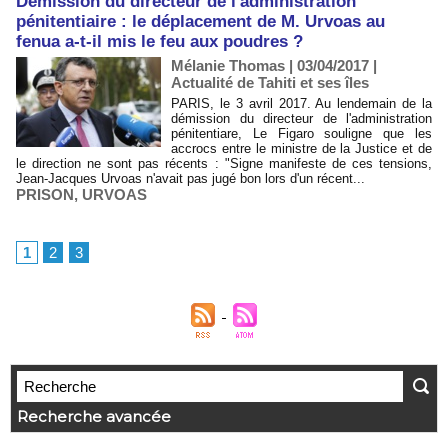
Démission du directeur de l'administration
pénitentiaire : le déplacement de M. Urvoas au
fenua a-t-il mis le feu aux poudres ?
Mélanie Thomas | 03/04/2017
|
Actualité de Tahiti et ses îles
PARIS, le 3 avril 2017. Au lendemain de la
démission du directeur de l'administration
pénitentiare, Le Figaro souligne que les
accrocs entre le ministre de la Justice et de
le direction ne sont pas récents : "Signe manifeste de ces tensions,
Jean-Jacques Urvoas n'avait pas jugé bon lors d'un récent...
PRISON
,
URVOAS
1
2
3
Recherche avancée