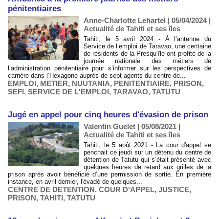
pénitentiaires
Anne-Charlotte Lehartel | 05/04/2024
|
Actualité de Tahiti et ses îles
Tahiti, le 5 avril 2024 - À l’antenne du
Service de l’emploi de Taravao, une centaine
de résidents de la Presqu’île ont profité de la
journée nationale des métiers de
l’administration pénitentiaire pour s’informer sur les perspectives de
carrière dans l’Hexagone auprès de sept agents du centre de...
EMPLOI
,
METIER
,
NUUTANIA
,
PENITENTIAIRE
,
PRISON
,
SEFI
,
SERVICE DE L'EMPLOI
,
TARAVAO
,
TATUTU
Jugé en appel pour cinq heures d'évasion de prison
Valentin Guelet | 05/08/2021
|
Actualité de Tahiti et ses îles
Tahiti, le 5 août 2021 - La cour d'appel se
penchait ce jeudi sur un détenu du centre de
détention de Tatutu qui s’était présenté avec
quelques heures de retard aux grilles de la
prison après avoir bénéficié d’une permission de sortie. En première
instance, en avril dernier, l'évadé de quelques...
CENTRE DE DETENTION
,
COUR D'APPEL
,
JUSTICE
,
PRISON
,
TAHITI
,
TATUTU