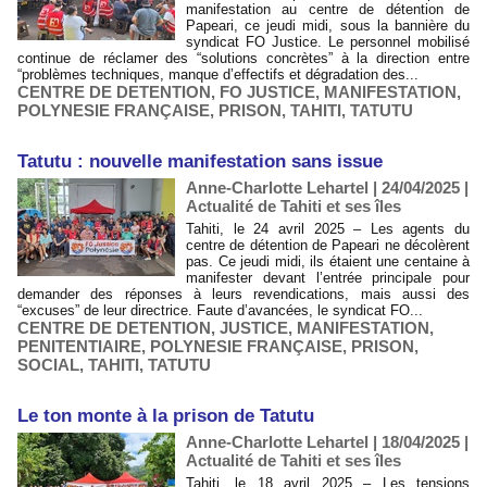
manifestation au centre de détention de
Papeari, ce jeudi midi, sous la bannière du
syndicat FO Justice. Le personnel mobilisé
continue de réclamer des “solutions concrètes” à la direction entre
“problèmes techniques, manque d’effectifs et dégradation des...
CENTRE DE DETENTION
,
FO JUSTICE
,
MANIFESTATION
,
POLYNESIE FRANÇAISE
,
PRISON
,
TAHITI
,
TATUTU
Tatutu : nouvelle manifestation sans issue
Anne-Charlotte Lehartel | 24/04/2025
|
Actualité de Tahiti et ses îles
Tahiti, le 24 avril 2025 – Les agents du
centre de détention de Papeari ne décolèrent
pas. Ce jeudi midi, ils étaient une centaine à
manifester devant l’entrée principale pour
demander des réponses à leurs revendications, mais aussi des
“excuses” de leur directrice. Faute d’avancées, le syndicat FO...
CENTRE DE DETENTION
,
JUSTICE
,
MANIFESTATION
,
PENITENTIAIRE
,
POLYNESIE FRANÇAISE
,
PRISON
,
SOCIAL
,
TAHITI
,
TATUTU
Le ton monte à la prison de Tatutu
Anne-Charlotte Lehartel | 18/04/2025
|
Actualité de Tahiti et ses îles
Tahiti, le 18 avril 2025 – Les tensions