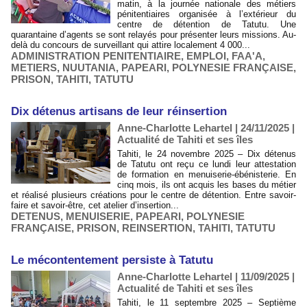
matin, à la journée nationale des métiers
pénitentiaires organisée à l’extérieur du
centre de détention de Tatutu. Une
quarantaine d’agents se sont relayés pour présenter leurs missions. Au-
delà du concours de surveillant qui attire localement 4 000...
ADMINISTRATION PENITENTIAIRE
,
EMPLOI
,
FAA'A
,
METIERS
,
NUUTANIA
,
PAPEARI
,
POLYNESIE FRANÇAISE
,
PRISON
,
TAHITI
,
TATUTU
​Dix détenus artisans de leur réinsertion
Anne-Charlotte Lehartel | 24/11/2025
|
Actualité de Tahiti et ses îles
Tahiti, le 24 novembre 2025 – Dix détenus
de Tatutu ont reçu ce lundi leur attestation
de formation en menuiserie-ébénisterie. En
cinq mois, ils ont acquis les bases du métier
et réalisé plusieurs créations pour le centre de détention. Entre savoir-
faire et savoir-être, cet atelier d’insertion...
DETENUS
,
MENUISERIE
,
PAPEARI
,
POLYNESIE
FRANÇAISE
,
PRISON
,
REINSERTION
,
TAHITI
,
TATUTU
Le mécontentement persiste à Tatutu
Anne-Charlotte Lehartel | 11/09/2025
|
Actualité de Tahiti et ses îles
Tahiti, le 11 septembre 2025 – Septième