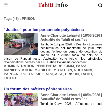
Tags (45) : PRISON
“Justice” pour les personnels polynésiens
Anne-Charlotte Lehartel | 18/06/2026
|
Actualité de Tahiti et ses îles
Tahiti, le 18 juin 2026 - Des fonctionnaires
pénitentiaires ont manifesté ce jeudi midi
devant l’entrée du centre de détention de
Tatutu. Si le climat social au sein de la
prison de Papeari reste d’actualité, cette fois-ci, les principales
revendications portées par FO Justice Polynésie concernent...
ADMINISTRATION PENITENTIAIRE
,
CIMM
,
FAA'A
,
MANIFESTATION
,
MOBILITE
,
MUTATION
,
NUUTANIA
,
PAPEARI
,
POLYNESIE FRANÇAISE
,
PRISON
,
TAHITI
,
TATUTU
​Un forum des métiers pénitentiaires
Anne-Charlotte Lehartel | 09/04/2026
|
Actualité de Tahiti et ses îles
Tahiti, le 9 avril 2026 - Affluence, ce jeudi