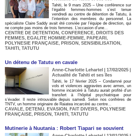
Tahiti, le 9 mars 2025 – Une conférence sur
l’égalité femmes-hommes s’est tenue
vendredi au centre de détention de Tatutu, à
l’intention des membres du personnel. La
spécialiste Claire Saddy avait été conviée par l’équipe de direction, qui
ne compte pas moins de trois femmes. L’occasion d’une...
CENTRE DE DETENTION
,
CONFERENCE
,
DROITS DES
FEMMES
,
EGALITE HOMME-FEMME
,
PAPEARI
,
POLYNESIE FRANÇAISE
,
PRISON
,
SENSIBILISATION
,
TAHITI
,
TATUTU
​Un détenu de Tatutu en cavale
Anne-Charlotte Lehartel | 17/02/2025
|
Actualité de Tahiti et ses îles
Tahiti, le 17 février 2025 – Condamné pour
vols et violences aggravées avec armes, un
homme incarcéré à Tatutu aurait profité d’un
transfert à l’hôpital psychiatrique pour
s’évader. Il reste introuvable depuis samedi. Selon nos confrères de
TNTV, un homme originaire de Raiatea incarcéré au centre...
CAVALE
,
DETENU
,
EVASION
,
FAIT DIVERS
,
POLYNESIE
FRANÇAISE
,
PRISON
,
TAHITI
,
TATUTU
Mutinerie à Nuutania : Robert Tiapari se souvient
Anne-Charlotte Lehartel | 13/01/2025
|