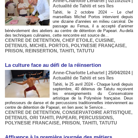
Anne-Charlotte Lehartel | 02/10/2024
|
Actualité de Tahiti et ses îles
Tahiti, le 2 octobre 2024 – Le chef
marseillais Michel Portos intervient depuis
une dizaine d’années en milieu carcéral. De
passage au Fenua, il a accepté d’animer
bénévolement des ateliers au centre de détention de Papeari. Au-delà
des techniques culinaires, cette rencontre est source de...
CENTRE DE DETENTION
,
CHEF ETOILE
,
CUISINE
,
DETENUS
,
MICHEL PORTOS
,
POLYNESIE FRANÇAISE
,
PRISON
,
REINSERTION
,
TAHITI
,
TATUTU
La culture face au défi de la réinsertion
Anne-Charlotte Lehartel | 25/04/2024
|
Actualité de Tahiti et ses îles
Tahiti, le 25 avril 2024 - Chaque lundi depuis
septembre, 40 détenus de Tatutu reçoivent
les enseignements du Conservatoire
artistique de la Polynésie française. Deux
professeurs de danse et de percussions traditionnelles interviennent au
centre de détention de Papeari, en lien avec le Service...
CENTRE DE DETENTION
,
CONSERVATOIRE ARTISTIQUE
,
DETENUS
,
ORI TAHITI
,
PAPEARI
,
PERCUSSIONS
,
POLYNESIE FRANCAISE
,
PRISON
,
TAHITI
,
TATUTU
Affluence à la première journée des métiers