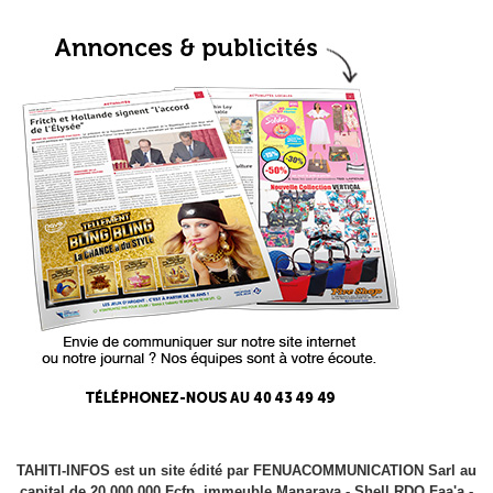
TAHITI-INFOS est un site édité par FENUACOMMUNICATION Sarl au
capital de 20 000 000 Fcfp, immeuble Manarava - Shell RDO Faa'a -