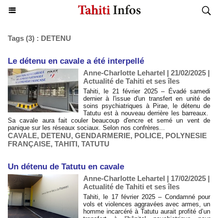
Tags (3) : DETENU
Le détenu en cavale a été interpellé
Anne-Charlotte Lehartel | 21/02/2025
|
Actualité de Tahiti et ses îles
Tahiti, le 21 février 2025 – Évadé samedi
dernier à l'issue d'un transfert en unité de
soins psychiatriques à Pirae, le détenu de
Tatutu est à nouveau derrière les barreaux.
Sa cavale aura fait couler beaucoup d'encre et semé un vent de
panique sur les réseaux sociaux. Selon nos confrères...
CAVALE
,
DETENU
,
GENDARMERIE
,
POLICE
,
POLYNESIE
FRANÇAISE
,
TAHITI
,
TATUTU
​Un détenu de Tatutu en cavale
Anne-Charlotte Lehartel | 17/02/2025
|
Actualité de Tahiti et ses îles
Tahiti, le 17 février 2025 – Condamné pour
vols et violences aggravées avec armes, un
homme incarcéré à Tatutu aurait profité d’un