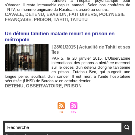
transfert à l’hôpital psychiatrique pour
s’évader. Il reste introuvable depuis samedi. Selon nos confrères de
TNTV, un homme originaire de Raiatea incarcéré au centre...
CAVALE
,
DETENU
,
EVASION
,
FAIT DIVERS
,
POLYNESIE
FRANÇAISE
,
PRISON
,
TAHITI
,
TATUTU
Un détenu tahitien malade meurt en prison en
métropole
| 28/01/2015
|
Actualité de Tahiti et ses
îles
PARIS, le 28 janvier 2015. L'Observatoire
international des prisons a alerté ce mercredi
sur le décès d'un détenu d'origine tahitienne
en prison. Tutehau Bea, qui purgeait une
longue peine, souffrait d'un cancer. Il est mort à l'unité hospitalière
sécurisée (UHSI) de Bordeaux en octobre dernier....
DETENU
,
OBSERVATOIRE
,
PRISON