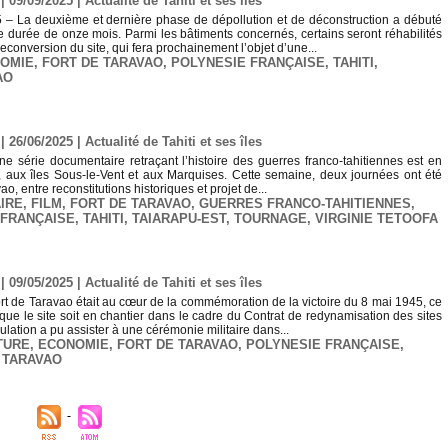
| 09/09/2025
|
Actualité de Tahiti et ses îles
5 – La deuxième et dernière phase de dépollution et de déconstruction a débuté
e durée de onze mois. Parmi les bâtiments concernés, certains seront réhabilités
econversion du site, qui fera prochainement l’objet d’une...
OMIE
,
FORT DE TARAVAO
,
POLYNESIE FRANÇAISE
,
TAHITI
,
AO
| 26/06/2025
|
Actualité de Tahiti et ses îles
Une série documentaire retraçant l’histoire des guerres franco-tahitiennes est en
, aux îles Sous-le-Vent et aux Marquises. Cette semaine, deux journées ont été
o, entre reconstitutions historiques et projet de...
IRE
,
FILM
,
FORT DE TARAVAO
,
GUERRES FRANCO-TAHITIENNES
,
 FRANÇAISE
,
TAHITI
,
TAIARAPU-EST
,
TOURNAGE
,
VIRGINIE TETOOFA
| 09/05/2025
|
Actualité de Tahiti et ses îles
fort de Taravao était au cœur de la commémoration de la victoire du 8 mai 1945, ce
n que le site soit en chantier dans le cadre du Contrat de redynamisation des sites
ation a pu assister à une cérémonie militaire dans...
TURE
,
ECONOMIE
,
FORT DE TARAVAO
,
POLYNESIE FRANÇAISE
,
,
TARAVAO