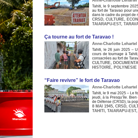
Anne-Charlotte Lehartel 
Tahiti, le 9 septembre 202
au fort de Taravao pour un
dans le cadre du projet de r
CRSD
,
CULTURE
,
ECON
TAIARAPU-EST
,
TARAV
​Ça tourne au fort de Taravao !
Anne-Charlotte Lehartel 
Tahiti, le 26 juin 2025 – 
cours de tournage à Tahiti
consacrées au fort de Tarava
CULTURE
,
DOCUMENTA
HISTOIRE
,
POLYNESIE
​“Faire revivre” le fort de Taravao
Anne-Charlotte Lehartel 
Tahiti, le 9 mai 2025 – Le 
jeudi, à la Presqu’île. Bie
de Défense (CRSD), la popul
8 MAI 1945
,
CRSD
,
CUL
TAHITI
,
TAIARAPU-EST