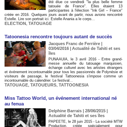
été élue ce vendredi "la plus belle femme
tatouée de France". Elles étaient 13
participantes à l'élection "Ink Girl – France"
créée en 2016. Quelques jours avant de partir, nous avions rencontré
Estelle. Lire son portrait ici. Estelle Anania a le corps...
ELECTION
,
TATOUAGE
Tatoonesia rencontre toujours autant de succès
Jacques Franc de Ferrière |
03/04/2016
|
Actualité de Tahiti et ses
îles
PUNAAUIA, le 3 avril 2016 - Entre grand-
messe annuelle du tatouage marquisien,
échange culturel avec les artistes étrangers
et événement incontournable pour tous les passionnés de Polynésie et
visiteurs de passage, le festival Tattoonesia s'impose comme un
incontournable du calendrier. Le festival...
TATOUAGE
,
TATOUEURS
,
TATTOONESIA
Miss Tattoo World, un événement international né
au fenua
Delphine Barrais | 28/06/2015
|
Actualité de Tahiti et ses îles
PAPEETE, le 28 juin 2015 - La société MTW
Production, créée spécialement pour