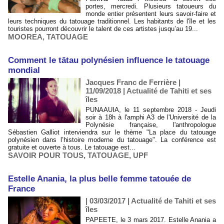
portes, mercredi. Plusieurs tatoueurs du
monde entier présentent leurs savoir-faire et
leurs techniques du tatouage traditionnel. Les habitants de l'île et les
touristes pourront découvrir le talent de ces artistes jusqu’au 19...
MOOREA
,
TATOUAGE
Comment le tātau polynésien influence le tatouage
mondial
Jacques Franc de Ferrière |
11/09/2018
|
Actualité de Tahiti et ses
îles
PUNAAUIA, le 11 septembre 2018 - Jeudi
soir à 18h à l'amphi A3 de l'Université de la
Polynésie française, l'anthropologue
Sébastien Galliot interviendra sur le thème "La place du tatouage
polynésien dans l’histoire moderne du tatouage". La conférence est
gratuite et ouverte à tous. Le tatouage est...
SAVOIR POUR TOUS
,
TATOUAGE
,
UPF
Estelle Anania, la plus belle femme tatouée de
France
| 03/03/2017
|
Actualité de Tahiti et ses
îles
PAPEETE, le 3 mars 2017. Estelle Anania a