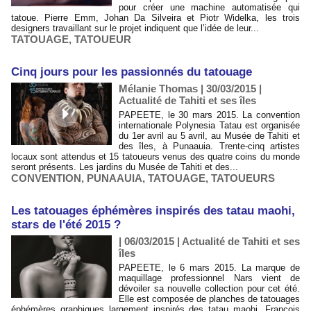
pour créer une machine automatisée qui
tatoue. Pierre Emm, Johan Da Silveira et Piotr Widelka, les trois
designers travaillant sur le projet indiquent que l’idée de leur...
TATOUAGE
,
TATOUEUR
Cinq jours pour les passionnés du tatouage
Mélanie Thomas | 30/03/2015
|
Actualité de Tahiti et ses îles
PAPEETE, le 30 mars 2015. La convention
internationale Polynesia Tatau est organisée
du 1er avril au 5 avril, au Musée de Tahiti et
des îles, à Punaauia. Trente-cinq artistes
locaux sont attendus et 15 tatoueurs venus des quatre coins du monde
seront présents. Les jardins du Musée de Tahiti et des...
CONVENTION
,
PUNAAUIA
,
TATOUAGE
,
TATOUEURS
Les tatouages éphémères inspirés des tatau maohi,
stars de l'été 2015 ?
| 06/03/2015
|
Actualité de Tahiti et ses
îles
PAPEETE, le 6 mars 2015. La marque de
maquillage professionnel Nars vient de
dévoiler sa nouvelle collection pour cet été.
Elle est composée de planches de tatouages
éphémères graphiques largement inspirés des tatau maohi. François