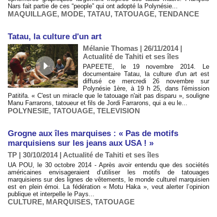
Nars fait partie de ces “people” qui ont adopté la Polynésie...
MAQUILLAGE
,
MODE
,
TATAU
,
TATOUAGE
,
TENDANCE
Tatau, la culture d'un art
Mélanie Thomas | 26/11/2014
|
Actualité de Tahiti et ses îles
PAPEETE, le 19 novembre 2014. Le
documentaire Tatau, la culture d'un art est
diffusé ce mercredi 26 novembre sur
Polynésie 1ère, à 19 h 25, dans l'émission
Patitifa. « C'est un miracle que le tatouage n'ait pas disparu », souligne
Manu Farrarons, tatoueur et fils de Jordi Farrarons, qui a eu le...
POLYNESIE
,
TATOUAGE
,
TELEVISION
Grogne aux îles marquises : « Pas de motifs
marquisiens sur les jeans aux USA ! »
TP | 30/10/2014
|
Actualité de Tahiti et ses îles
UA POU, le 30 octobre 2014 - Après avoir entendu que des sociétés
américaines envisageraient d’utiliser les motifs de tatouages
marquisiens sur des lignes de vêtements, le monde culturel marquisien
est en plein émoi. La fédération « Motu Haka », veut alerter l’opinion
publique et interpelle le Pays...
CULTURE
,
MARQUISES
,
TATOUAGE