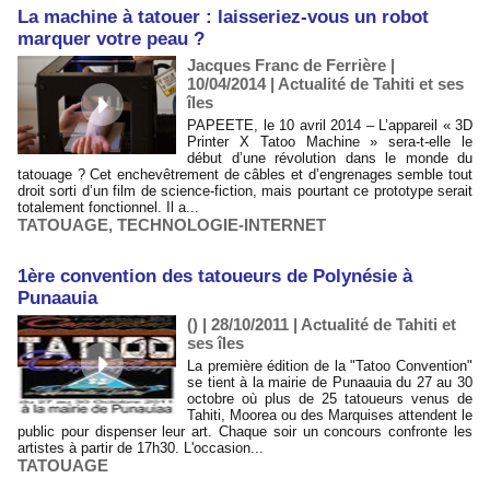
La machine à tatouer : laisseriez-vous un robot
marquer votre peau ?
Jacques Franc de Ferrière |
10/04/2014
|
Actualité de Tahiti et ses
îles
PAPEETE, le 10 avril 2014 – L’appareil « 3D
Printer X Tatoo Machine » sera-t-elle le
début d’une révolution dans le monde du
tatouage ? Cet enchevêtrement de câbles et d’engrenages semble tout
droit sorti d’un film de science-fiction, mais pourtant ce prototype serait
totalement fonctionnel. Il a...
TATOUAGE
,
TECHNOLOGIE-INTERNET
1ère convention des tatoueurs de Polynésie à
Punaauia
() | 28/10/2011
|
Actualité de Tahiti et
ses îles
La première édition de la "Tatoo Convention"
se tient à la mairie de Punaauia du 27 au 30
octobre où plus de 25 tatoueurs venus de
Tahiti, Moorea ou des Marquises attendent le
public pour dispenser leur art. Chaque soir un concours confronte les
artistes à partir de 17h30. L'occasion...
TATOUAGE