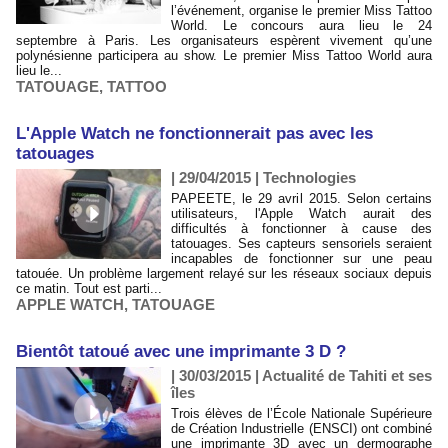
l’événement, organise le premier Miss Tattoo
World. Le concours aura lieu le 24
septembre à Paris. Les organisateurs espèrent vivement qu’une
polynésienne participera au show. Le premier Miss Tattoo World aura
lieu le...
TATOUAGE
,
TATTOO
L'Apple Watch ne fonctionnerait pas avec les
tatouages
| 29/04/2015
|
Technologies
PAPEETE, le 29 avril 2015. Selon certains
utilisateurs, l'Apple Watch aurait des
difficultés à fonctionner à cause des
tatouages. Ses capteurs sensoriels seraient
incapables de fonctionner sur une peau
tatouée. Un problème largement relayé sur les réseaux sociaux depuis
ce matin. Tout est parti...
APPLE WATCH
,
TATOUAGE
Bientôt tatoué avec une imprimante 3 D ?
| 30/03/2015
|
Actualité de Tahiti et ses
îles
Trois élèves de l’École Nationale Supérieure
de Création Industrielle (ENSCI) ont combiné
une imprimante 3D avec un dermographe