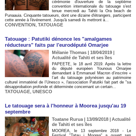
cérémonie d'ouverture de la septième
convention internationale du tatouage s'est
tenue mercredi au Tahiti Ia Ora beach de
Punaauia. Cinquante tatoueurs, dont une dizaine d'étrangers, participent
cette année à l'événement. Jusqu'à samedi ils mettront à...
CONVENTION
,
TATOUAGE
Tatouage : Patutiki dénonce les "amalgames
réducteurs" faits par l'eurodéputé Omarjee
Mélanie Thomas | 18/04/2019
|
Actualité de Tahiti et ses îles
PAPEETE, le 18 avril 2019. Après la lettre
du député européen Younous Omarjee
demandant à Emmanuel Macron d’inscrire «
l’art du tatouage polynésien au patrimoine
culturel immatériel de l’Unesco », l'association Patutiki fait part de "sa
désapprobation profonde et déterminée concernant un certain...
TATOUAGE
,
UNESCO
Le tatouage sera à l'honneur à Moorea jusqu'au 19
septembre
Toatane Rurua | 13/09/2018
|
Actualité
de Tahiti et ses îles
MOOREA, le 13 septembre 2018 - Le
Festival "Tatau i Moorea" a ouvert ses