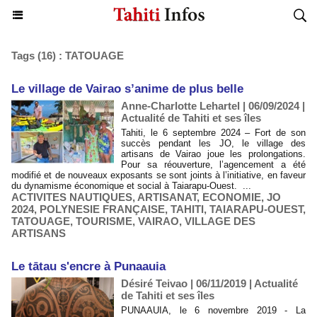
Tags (16) : TATOUAGE
Le village de Vairao s’anime de plus belle
Anne-Charlotte Lehartel | 06/09/2024
|
Actualité de Tahiti et ses îles
Tahiti, le 6 septembre 2024 – Fort de son
succès pendant les JO, le village des
artisans de Vairao joue les prolongations.
Pour sa réouverture, l’agencement a été
modifié et de nouveaux exposants se sont joints à l’initiative, en faveur
du dynamisme économique et social à Taiarapu-Ouest. ...
ACTIVITES NAUTIQUES
,
ARTISANAT
,
ECONOMIE
,
JO
2024
,
POLYNESIE FRANÇAISE
,
TAHITI
,
TAIARAPU-OUEST
,
TATOUAGE
,
TOURISME
,
VAIRAO
,
VILLAGE DES
ARTISANS
Le tātau s'encre à Punaauia
Désiré Teivao | 06/11/2019
|
Actualité
de Tahiti et ses îles
PUNAAUIA, le 6 novembre 2019 - La