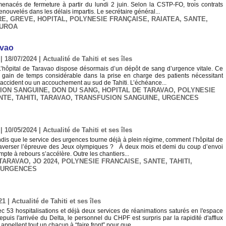
menacés de fermeture à partir du lundi 2 juin. Selon la CSTP-FO, trois contrats
renouvelés dans les délais impartis. Le secrétaire général...
RE
,
GREVE
,
HOPITAL
,
POLYNESIE FRANÇAISE
,
RAIATEA
,
SANTE
,
UROA
avao
| 18/07/2024
|
Actualité de Tahiti et ses îles
 – L’hôpital de Taravao dispose désormais d’un dépôt de sang d’urgence vitale. Ce
n gain de temps considérable dans la prise en charge des patients nécessitant
n accident ou un accouchement au sud de Tahiti. L’échéance...
ION SANGUINE
,
DON DU SANG
,
HOPITAL DE TARAVAO
,
POLYNESIE
NTE
,
TAHITI
,
TARAVAO
,
TRANSFUSION SANGUINE
,
URGENCES
| 10/05/2024
|
Actualité de Tahiti et ses îles
ndis que le service des urgences tourne déjà à plein régime, comment l’hôpital de
 traverser l’épreuve des Jeux olympiques ? À deux mois et demi du coup d’envoi
pte à rebours s’accélère. Outre les chantiers...
 TARAVAO
,
JO 2024
,
POLYNESIE FRANCAISE
,
SANTE
,
TAHITI
,
URGENCES
21
|
Actualité de Tahiti et ses îles
vec 53 hospitalisations et déjà deux services de réanimations saturés en l'espace
puis l'arrivée du Delta, le personnel du CHPF est surpris par la rapidité d'afflux
ppellent tout un chacun à “faire front” pour que...