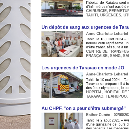
l’hôpital de Raiatea sont 
d’infirmières n’ont pas été 
CHIRURGIE
,
FERMETU
TAHITI
,
URGENCES
,
UT
Un dépôt de sang aux urgences de Tar
Anne-Charlotte Lehartel 
Tahiti, le 18 juillet 2024
nouvel outil représente u
d’être transfusés suite à u
CENTRE DE TRANSFUS
FRANÇAISE
,
SANG
,
SA
Les urgences de Taravao en mode JO
Anne-Charlotte Lehartel 
Tahiti, le 10 mai 2024 – Ta
Taravao se prépare-t-il à
des Jeux olympiques, le com
HOPITAL
,
HOPITAL DE
TARAVAO
,
TEAHUPOO
,
Au CHPF, "on a peur d'être submergé"
Esther Cunéo | 02/08/20
Tahiti, le 2 août 2021 – A
d'une quinzaine de jours de
des patients. Les médecins a