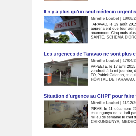
Il n'y a plus qu'un seul médecin urgenti
Mireille Loubet | 19/08/
TARAVAO, le 19 août 2015. 
apprenaient que leur admin
récemment. Cinq mois plus ta
SANTE
,
SCHEMA D'ORG
Les urgences de Taravao ne sont plus e
Mireille Loubet | 17/04/
PAPEETE, le 17 avril 2015. 
vendredi à la mi journée, 
FO, Patrick Galenon, ce qui
HÔPITAL DE TARAVAO
Situation d'urgence au CHPF pour faire
Mireille Loubet | 11/12/
PIRAE, le 11 décembre 201
chikungunya ne se tarit pa
milieu de semaine le chef 
CHIKUNGUNYA
,
MEDEC