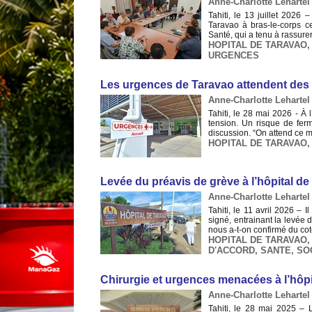
Anne-Charlotte Lehartel 
Tahiti, le 13 juillet 2026
Taravao à bras-le-corps c
Santé, qui a tenu à rassurer
HOPITAL DE TARAVAO
URGENCES
Les urgences de Taravao attendent des
Anne-Charlotte Lehartel 
Tahiti, le 28 mai 2026 - À
tension. Un risque de fer
discussion. “On attend ce mo
HOPITAL DE TARAVAO
​Levée du préavis de grève à l’hôpital d
Anne-Charlotte Lehartel 
Tahiti, le 11 avril 2026 – 
signé, entrainant la levée 
nous a-t-on confirmé du cot
HOPITAL DE TARAVAO
D'ACCORD
,
SANTE
,
SO
​Chirurgie et urgences menacées à l’hôp
Anne-Charlotte Lehartel 
Tahiti, le 28 mai 2025 – L