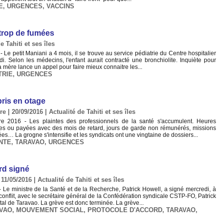
E
,
URGENCES
,
VACCINS
 trop de fumées
e Tahiti et ses îles
Le petit Maniani a 4 mois, il se trouve au service pédiatrie du Centre hospitalier
. Selon les médecins, l'enfant aurait contracté une bronchiolite. Inquiète pour
 sa mère lance un appel pour faire mieux connaitre les...
TRIE
,
URGENCES
pris en otage
re | 20/09/2016
|
Actualité de Tahiti et ses îles
 2016 - Les plaintes des professionnels de la santé s'accumulent. Heures
s ou payées avec des mois de retard, jours de garde non rémunérés, missions
es… La grogne s'intensifie et les syndicats ont une vingtaine de dossiers...
NTE
,
TARAVAO
,
URGENCES
rd signé
 11/05/2016
|
Actualité de Tahiti et ses îles
Le ministre de la Santé et de la Recherche, Patrick Howell, a signé mercredi, à
e conflit, avec le secrétaire général de la Confédération syndicale CSTP-FO, Patrick
al de Taravao. La grève est donc terminée. La grève...
AVAO
,
MOUVEMENT SOCIAL
,
PROTOCOLE D'ACCORD
,
TARAVAO
,