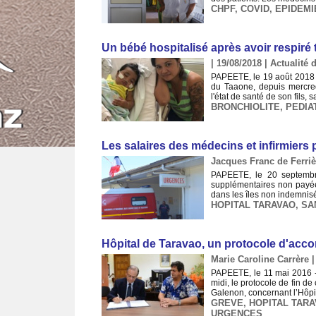
CHPF
,
COVID
,
EPIDEMI
Un bébé hospitalisé après avoir respiré
| 19/08/2018
|
Actualité d
PAPEETE, le 19 août 2018 - 
du Taaone, depuis mercredi
l'état de santé de son fils,
BRONCHIOLITE
,
PEDIA
Les salaires des médecins et infirmiers 
Jacques Franc de Ferriè
PAPEETE, le 20 septembre
supplémentaires non payée
dans les îles non indemnisé
HOPITAL TARAVAO
,
SA
Hôpital de Taravao, un protocole d'acco
Marie Caroline Carrère |
PAPEETE, le 11 mai 2016 - 
midi, le protocole de fin d
Galenon, concernant l’Hôpit
GREVE
,
HOPITAL TAR
URGENCES