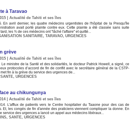
ste à Taravao
2015
|
Actualité de Tahiti et ses îles
En avril dernier, les quatre médecins urgentistes de l'hôpital de la Presqu'île
istration avait porté plainte contre eux. Cette plainte a été classée sans suite
rd, les ¾ de ces médecins ont "lâché l'affaire" et quitté...
ANISATION SANITAIRE
,
TARAVAO
,
URGENCES
n grève
2015
|
Actualité de Tahiti et ses îles
Le ministre de la Santé et des solidarités, le docteur Patrick Howell, a signé, ce
deux protocoles d’accord de fin de conflit avec le secrétaire général de la CSTP-
 met fin à la grève du service des urgences de...
,
SANTE
,
URGENCES
 face au chikungunya
2014
|
Actualité de Tahiti et ses îles
4. L'afflux de patients vers le Centre hospitalier du Taaone pour des cas de
s. Et, les congés de fin d'année des praticiens viennent compliquer la donne. En
de service des urgences a lancé un appel aux médecins libéraux...
INS
,
SANTE
,
URGENCES