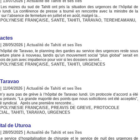
| 13/07/2026
|
Actualité de Tahiti et ses îles
 – Les maires du sud de Tahiti ont pris la situation des urgences de l’hôpital de
e lundi. La conférence de presse a tourné en rencontre avec la ministre de la
 sur l’absence de fermeture en juillet et en août, malgré la...
,
POLYNESIE FRANÇAISE
,
SANTE
,
TAHITI
,
TARAVAO
,
TEREHEAMANU
,
 actes
| 28/05/2026
|
Actualité de Tahiti et ses îles
 l’hôpital de Taravao, le planning des gardes au service des urgences reste sous
meture plane à nouveau, tandis qu’un mouvement social “plus global” serait en
is de juin avec impatience pour voir si les dossiers seront...
,
POLYNESIE FRANÇAISE
,
SANTE
,
TAHITI
,
URGENCES
e Taravao
| 11/04/2026
|
Actualité de Tahiti et ses îles
Il n’y aura pas de grève à l’hôpital de Taravao lundi. Un protocole d’accord a été
du préavis. “La grande majorité des points que nous sollicitions ont été acceptés”,
é syndical. Après une première rencontre...
,
POLYNESIE FRANÇAISE
,
PREAVIS DE GREVE
,
PROTOCOLE
CIAL
,
TAHITI
,
TARAVAO
,
URGENCES
ital de Uturoa
| 28/05/2025
|
Actualité de Tahiti et ses îles
e service d’hospitalisation de chirurgie et le service de nuit des urgences de