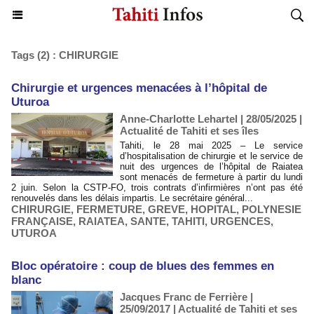
Tags (2) : CHIRURGIE
​Chirurgie et urgences menacées à l’hôpital de
Uturoa
Anne-Charlotte Lehartel | 28/05/2025
|
Actualité de Tahiti et ses îles
Tahiti, le 28 mai 2025 – Le service
d’hospitalisation de chirurgie et le service de
nuit des urgences de l’hôpital de Raiatea
sont menacés de fermeture à partir du lundi
2 juin. Selon la CSTP-FO, trois contrats d’infirmières n’ont pas été
renouvelés dans les délais impartis. Le secrétaire général...
CHIRURGIE
,
FERMETURE
,
GREVE
,
HOPITAL
,
POLYNESIE
FRANÇAISE
,
RAIATEA
,
SANTE
,
TAHITI
,
URGENCES
,
UTUROA
Bloc opératoire : coup de blues des femmes en
blanc
Jacques Franc de Ferrière |
25/09/2017
|
Actualité de Tahiti et ses