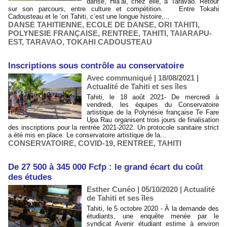
danse, Hia’ai, chez elle, à Taravao. Retour
sur son parcours, entre culture et compétition. Entre Tokahi
Cadousteau et le ‘ori Tahiti, c’est une longue histoire,...
DANSE TAHITIENNE
,
ECOLE DE DANSE
,
ORI TAHITI
,
POLYNESIE FRANÇAISE
,
RENTREE
,
TAHITI
,
TAIARAPU-
EST
,
TARAVAO
,
TOKAHI CADOUSTEAU
Inscriptions sous contrôle au conservatoire
Avec communiqué | 18/08/2021
|
Actualité de Tahiti et ses îles
Tahiti, le 18 août 2021- De mercredi à
vendredi, les équipes du Conservatoire
artistique de la Polynésie française Te Fare
Upa Rau organisent trois jours de finalisation
des inscriptions pour la rentrée 2021-2022. Un protocole sanitaire strict
a été mis en place. Le conservatoire artistique de la...
CONSERVATOIRE
,
COVID-19
,
RENTREE
,
TAHITI
De 27 500 à 345 000 Fcfp : le grand écart du coût
des études
Esther Cunéo | 05/10/2020
|
Actualité
de Tahiti et ses îles
Tahiti, le 5 octobre 2020 - À la demande des
étudiants, une enquête menée par le
syndicat Avenir étudiant estime à environ