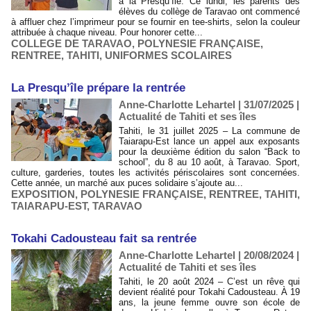
à la Presqu’île. Ce lundi, les parents des
élèves du collège de Taravao ont commencé
à affluer chez l’imprimeur pour se fournir en tee-shirts, selon la couleur
attribuée à chaque niveau. Pour honorer cette...
COLLEGE DE TARAVAO
,
POLYNESIE FRANÇAISE
,
RENTREE
,
TAHITI
,
UNIFORMES SCOLAIRES
​La Presqu’île prépare la rentrée
Anne-Charlotte Lehartel | 31/07/2025
|
Actualité de Tahiti et ses îles
Tahiti, le 31 juillet 2025 – La commune de
Taiarapu-Est lance un appel aux exposants
pour la deuxième édition du salon “Back to
school”, du 8 au 10 août, à Taravao. Sport,
culture, garderies, toutes les activités périscolaires sont concernées.
Cette année, un marché aux puces solidaire s’ajoute au...
EXPOSITION
,
POLYNESIE FRANÇAISE
,
RENTREE
,
TAHITI
,
TAIARAPU-EST
,
TARAVAO
Tokahi Cadousteau fait sa rentrée
Anne-Charlotte Lehartel | 20/08/2024
|
Actualité de Tahiti et ses îles
Tahiti, le 20 août 2024 – C’est un rêve qui
devient réalité pour Tokahi Cadousteau. À 19
ans, la jeune femme ouvre son école de