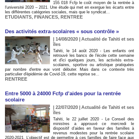
155 018 Fcfp le coût moyen de la rentrée à
l'université 2020 – 2021. Une étude qui met en exergue les écarts entre
les différentes catégories sociales​, mais que le syndicat...
ETUDIANTS
,
FINANCES
,
RENTREE
Des activités extra-scolaires « sous contrôle »
| 14/08/2020
|
Actualité de Tahiti et ses
îles
Tahiti, le 14 août 2020 - Les enfants ont
retrouvé les bancs de l'école cette semaine
et d'ici quelques jours, les activités extra-
scolaires, sportive ou artistique pratiquées
par nombre d'entre eux vont débuter. Mais dans ce contexte très
particulier d'épidémie de Covid-19, cette reprise se...
RENTREE
Entre 5000 à 24000 Fcfp d’aides pour la rentrée
scolaire
| 22/07/2020
|
Actualité de Tahiti et ses
îles
Tahiti, le 22 juillet 2020 - Le Conseil des
ministres a approuvé ce mercredi le
dispositif d’aides en faveur des familles à
revenus modestes pour la rentrée scolaire
2020-2021. L’objectif est de permettre à ces familles de faire face aux