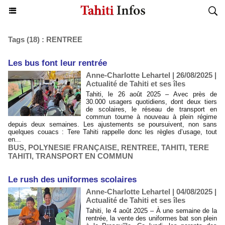
Tags (18) : RENTREE
​Les bus font leur rentrée
Anne-Charlotte Lehartel | 26/08/2025
|
Actualité de Tahiti et ses îles
Tahiti, le 26 août 2025 – Avec près de
30.000 usagers quotidiens, dont deux tiers
de scolaires, le réseau de transport en
commun tourne à nouveau à plein régime
depuis deux semaines. Les ajustements se poursuivent, non sans
quelques couacs : Tere Tahiti rappelle donc les règles d’usage, tout
en...
BUS
,
POLYNESIE FRANÇAISE
,
RENTREE
,
TAHITI
,
TERE
TAHITI
,
TRANSPORT EN COMMUN
​Le rush des uniformes scolaires
Anne-Charlotte Lehartel | 04/08/2025
|
Actualité de Tahiti et ses îles
Tahiti, le 4 août 2025 – À une semaine de la
rentrée, la vente des uniformes bat son plein