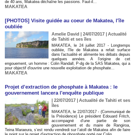
de 40 ans, Makatea déchaîne les passions. Faut-il...
MAKATEA
[PHOTOS] Visite guidée au coeur de Makatea, l'île
oubliée
Amelie David | 24/07/2017
|
Actualité
de Tahiti et ses îles
MAKATEA, le 24 juillet 2017 - Longtemps
oubliée, l'île de Makatea a refait surface
dans l'actualité et alimente les débats depuis
quelques années. A l'origine de cet
engouement, un homme : Colin Randall, P-dg de la SAS Makatea, qui a
pour objectif d'ouvrire une nouvelle exploitation de phosphate...
MAKATEA
Projet d’extraction de phosphate à Makatea : le
gouvernement lancera l'enquête publique
| 22/07/2017
|
Actualité de Tahiti et ses
îles
MAKATEA, le 22/07/2017 - (Communiqué de
la Présidence) Le président Edouard Fritch,
accompagné d’une partie de son
gouvernement et du maire de Rangiroa,
Teina Maraeura, s’est rendu vendredi sur l’atoll de Makatea afin de faire
le point sur le projet d’extraction de phosphate porté par Colin...