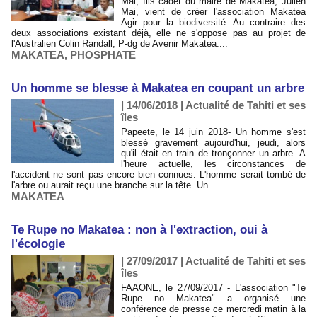
Mai, fils cadet du maire de Makatea, Julien
Mai, vient de créer l'association Makatea
Agir pour la biodiversité. Au contraire des
deux associations existant déjà, elle ne s'oppose pas au projet de
l'Australien Colin Randall, P-dg de Avenir Makatea....
MAKATEA
,
PHOSPHATE
Un homme se blesse à Makatea en coupant un arbre
| 14/06/2018
|
Actualité de Tahiti et ses
îles
Papeete, le 14 juin 2018- Un homme s'est
blessé gravement aujourd'hui, jeudi, alors
qu'il était en train de tronçonner un arbre. A
l'heure actuelle, les circonstances de
l'accident ne sont pas encore bien connues. L'homme serait tombé de
l'arbre ou aurait reçu une branche sur la tête. Un...
MAKATEA
Te Rupe no Makatea : non à l'extraction, oui à
l'écologie
| 27/09/2017
|
Actualité de Tahiti et ses
îles
FAAONE, le 27/09/2017 - L'association "Te
Rupe no Makatea" a organisé une
conférence de presse ce mercredi matin à la