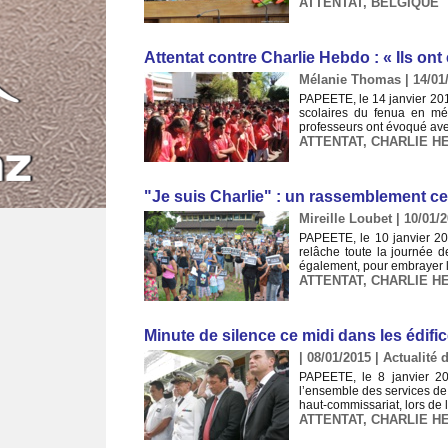
ATTENTAT
,
BELGIQUE
Attentat contre Charlie Hebdo : « Ils ont 
Mélanie Thomas | 14/01
PAPEETE, le 14 janvier 201
scolaires du fenua en mém
professeurs ont évoqué avec
ATTENTAT
,
CHARLIE H
"Je suis Charlie" : un rassemblement ce
Mireille Loubet | 10/01/
PAPEETE, le 10 janvier 201
relâche toute la journée d
également, pour embrayer l
ATTENTAT
,
CHARLIE H
Minute de silence ce midi dans les édifi
| 08/01/2015
|
Actualité d
PAPEETE, le 8 janvier 20
l’ensemble des services de 
haut-commissariat, lors de 
ATTENTAT
,
CHARLIE H