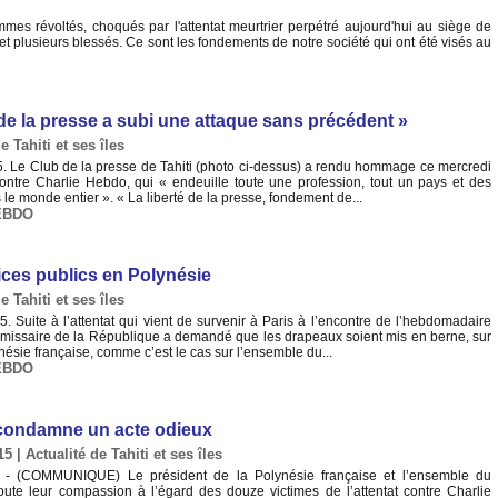
révoltés, choqués par l'attentat meurtrier perpétré aujourd'hui au siège de
t plusieurs blessés. Ce sont les fondements de notre société qui ont été visés au
é de la presse a subi une attaque sans précédent »
e Tahiti et ses îles
. Le Club de la presse de Tahiti (photo ci-dessus) a rendu hommage ce mercredi
 contre Charlie Hebdo, qui « endeuille toute une profession, tout un pays et des
le monde entier ». « La liberté de la presse, fondement de...
EBDO
ices publics en Polynésie
e Tahiti et ses îles
. Suite à l’attentat qui vient de survenir à Paris à l’encontre de l’hebdomadaire
mmissaire de la République a demandé que les drapeaux soient mis en berne, sur
ynésie française, comme c’est le cas sur l’ensemble du...
EBDO
s condamne un acte odieux
15
|
Actualité de Tahiti et ses îles
 - (COMMUNIQUE) Le président de la Polynésie française et l’ensemble du
ute leur compassion à l’égard des douze victimes de l’attentat contre Charlie