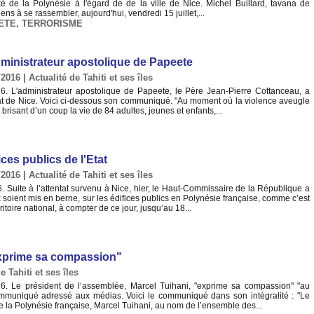
ité de la Polynésie à l'égard de de la ville de Nice. Michel Buillard, tavana de
ens à se rassembler, aujourd'hui, vendredi 15 juillet,...
ETE
,
TERRORISME
dministrateur apostolique de Papeete
/2016
|
Actualité de Tahiti et ses îles
16. L'administrateur apostolique de Papeete, le Père Jean-Pierre Cottanceau, a
ntat de Nice. Voici ci-dessous son communiqué. "Au moment où la violence aveugle
brisant d’un coup la vie de 84 adultes, jeunes et enfants,...
ces publics de l'Etat
/2016
|
Actualité de Tahiti et ses îles
. Suite à l’attentat survenu à Nice, hier, le Haut-Commissaire de la République a
oient mis en berne, sur les édifices publics en Polynésie française, comme c’est
ritoire national, à compter de ce jour, jusqu’au 18...
"exprime sa compassion"
e Tahiti et ses îles
. Le président de l‘assemblée, Marcel Tuihani, "exprime sa compassion" "au
mmuniqué adressé aux médias. Voici le communiqué dans son intégralité : "Le
 la Polynésie française, Marcel Tuihani, au nom de l’ensemble des...