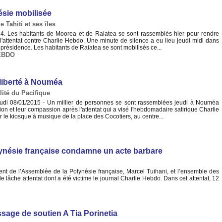
ésie mobilisée
e Tahiti et ses îles
4. Les habitants de Moorea et de Raiatea se sont rassemblés hier pour rendre
attentat contre Charlie Hebdo. Une minute de silence a eu lieu jeudi midi dans
la présidence. Les habitants de Raiatea se sont mobilisés ce...
EBDO
 liberté à Nouméa
lité du Pacifique
udi 08/01/2015 - Un millier de personnes se sont rassemblées jeudi à Nouméa
ion et leur compassion après l'attentat qui a visé l'hebdomadaire satirique Charlie
r le kiosque à musique de la place des Cocotiers, au centre...
lynésie française condamne un acte barbare
 de l’Assemblée de la Polynésie française, Marcel Tuihani, et l’ensemble des
 lâche attentat dont a été victime le journal Charlie Hebdo. Dans cet attentat, 12
ge de soutien A Tia Porinetia