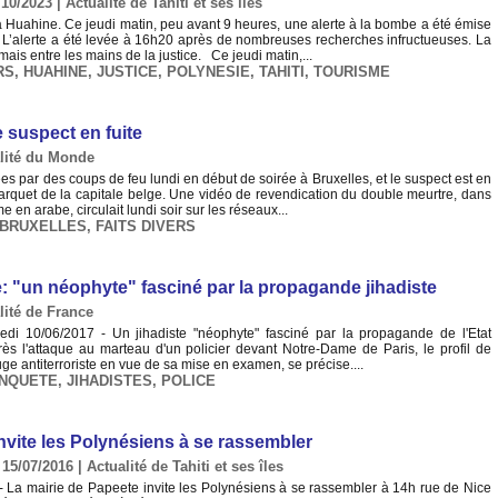
10/2023
|
Actualité de Tahiti et ses îles
 à Huahine. Ce jeudi matin, peu avant 9 heures, une alerte à la bombe a été émise
 L’alerte a été levée à 16h20 après de nombreuses recherches infructueuses. La
is entre les mains de la justice. Ce jeudi matin,...
RS
,
HUAHINE
,
JUSTICE
,
POLYNESIE
,
TAHITI
,
TOURISME
 suspect en fuite
lité du Monde
s par des coups de feu lundi en début de soirée à Bruxelles, et le suspect est en
 parquet de la capitale belge. Une vidéo de revendication du double meurtre, dans
en arabe, circulait lundi soir sur les réseaux...
BRUXELLES
,
FAITS DIVERS
: "un néophyte" fasciné par la propagande jihadiste
lité de France
edi 10/06/2017 - Un jihadiste "néophyte" fasciné par la propagande de l'Etat
rès l'attaque au marteau d'un policier devant Notre-Dame de Paris, le profil de
juge antiterroriste en vue de sa mise en examen, se précise....
NQUETE
,
JIHADISTES
,
POLICE
invite les Polynésiens à se rassembler
 15/07/2016
|
Actualité de Tahiti et ses îles
6 - La mairie de Papeete invite les Polynésiens à se rassembler à 14h rue de Nice