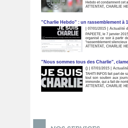
Hebdo et condamnent cet act
ATTENTAT
,
CHARLIE H
"Charlie Hebdo" : un rassemblement à 1
| 07/01/2015
|
Actualité d
PAPEETE, le 7 janvier 2015
organisé ce soir à partir
"rassemblement silencieux 
ATTENTAT
,
CHARLIE H
"Nous sommes tous des Charlie", clamen
() | 07/01/2015
|
Actualité
TAHITI INFOS fait part de s
tout son soutien aux journa
immonde, qui a fait de nomb
ATTENTAT
,
CHARLIE H