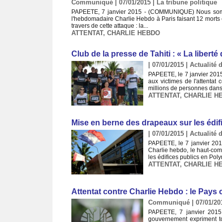
Communiqué | 07/01/2015
|
La tribune politique
PAPEETE, 7 janvier 2015 - (COMMUNIQUE) Nous sommes 
l'hebdomadaire Charlie Hebdo à Paris faisant 12 morts e
travers de cette attaque : la...
ATTENTAT
,
CHARLIE HEBDO
Club de la presse de Tahiti : « La libert
| 07/01/2015
|
Actualité d
PAPEETE, le 7 janvier 2015
aux victimes de l'attentat
millions de personnes dans 
ATTENTAT
,
CHARLIE H
Mise en berne des drapeaux sur les édif
| 07/01/2015
|
Actualité d
PAPEETE, le 7 janvier 2015
Charlie hebdo, le haut-co
les édifices publics en Pol
ATTENTAT
,
CHARLIE H
Attentat contre Charlie Hebdo : le Pay
Communiqué | 07/01/20
PAPEETE, 7 janvier 2015
gouvernement expriment to