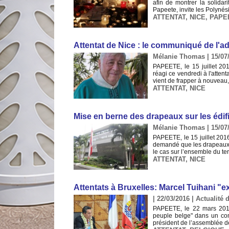
afin de montrer la solidar
Papeete, invite les Polynési
ATTENTAT
,
NICE
,
PAPE
Attentat de Nice : le communiqué de l'a
Mélanie Thomas | 15/07
PAPEETE, le 15 juillet 20
réagi ce vendredi à l'atte
vient de frapper à nouveau, 
ATTENTAT
,
NICE
Mise en berne des drapeaux sur les édifi
Mélanie Thomas | 15/07
PAPEETE, le 15 juillet 2016
demandé que les drapeaux s
le cas sur l’ensemble du ter
ATTENTAT
,
NICE
Attentats à Bruxelles: Marcel Tuihani 
| 22/03/2016
|
Actualité d
PAPEETE, le 22 mars 2016
peuple belge" dans un co
président de l’assemblée de