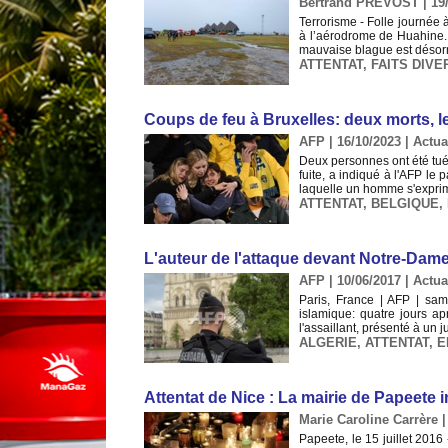
Bertrand PREVOST | 19/
Terrorisme - Folle journée
à l’aérodrome de Huahine.
mauvaise blague est désorma
ATTENTAT
,
FAITS DIVE
Coups de feu à Bruxelles: deux morts, le
AFP | 16/10/2023
|
Actua
Deux personnes ont été tuée
fuite, a indiqué à l'AFP le
laquelle un homme s'exprime 
ATTENTAT
,
BELGIQUE
,
L'auteur de l'attaque devant Notre-Dame
AFP | 10/06/2017
|
Actua
Paris, France | AFP | sam
islamique: quatre jours ap
l'assaillant, présenté à un 
ALGERIE
,
ATTENTAT
,
E
Attentat de Nice : La mairie de Papeete 
Marie Caroline Carrère |
Papeete, le 15 juillet 201