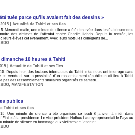
été tués parce qu'ils avaient fait des dessins »
/2015
|
Actualité de Tahiti et ses îles
5. Mercredi matin, une minute de silence a été observée dans les établissements
oire des victimes de l'attentat contre Charlie Hebdo. Depuis la rentrée, les
 leurs élèves cet événement. Avec leurs mots, les collégiens de...
EBDO
 dimanche 10 heures à Tahiti
2015
|
Actualité de Tahiti et ses îles
5. Depuis hier, des lecteurs internautes de Tahiti Infos nous ont interrogé sans
e ce vendredi sur la possibilité d'un rassemblement républicain ait lieu à Tahiti
e pas des rassemblements similaires organisés ce samedi...
EBDO
,
MANIFESTATION
ces publics
e Tahiti et ses îles
15. Une minute de silence a été organisée ce jeudi 8 janvier, à midi, dans
l’Etat et à la présidence. Le vice-président Nuihau Laurey représentait le Pays au
la minute de silence en hommage aux victimes de l’attentat...
EBDO