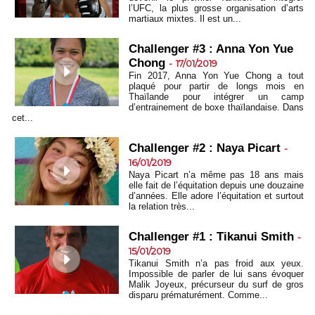
l’UFC, la plus grosse organisation d’arts
martiaux mixtes. Il est un...
Challenger #3 : Anna Yon Yue
Chong
-
17/01/2019
Fin 2017, Anna Yon Yue Chong a tout
plaqué pour partir de longs mois en
Thaïlande pour intégrer un camp
d’entrainement de boxe thaïlandaise. Dans
cet...
Challenger #2 : Naya Picart
-
16/01/2019
Naya Picart n’a même pas 18 ans mais
elle fait de l’équitation depuis une douzaine
d’années. Elle adore l’équitation et surtout
la relation très...
Challenger #1 : Tikanui Smith
-
15/01/2019
Tikanui Smith n’a pas froid aux yeux.
Impossible de parler de lui sans évoquer
Malik Joyeux, précurseur du surf de gros
disparu prématurément. Comme...