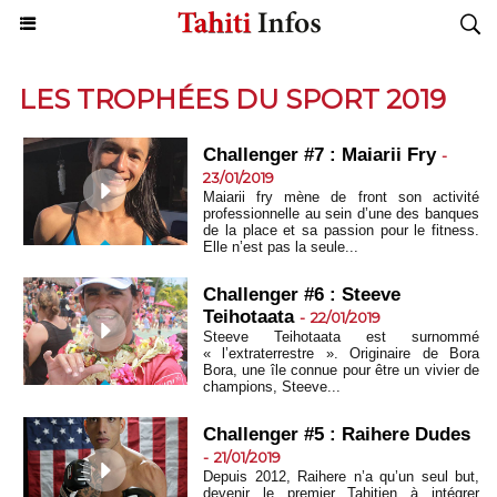
LES TROPHÉES DU SPORT 2019
Challenger #7 : Maiarii Fry
-
23/01/2019
Maiarii fry mène de front son activité
professionnelle au sein d’une des banques
de la place et sa passion pour le fitness.
Elle n’est pas la seule...
Challenger #6 : Steeve
Teihotaata
-
22/01/2019
Steeve Teihotaata est surnommé
« l’extraterrestre ». Originaire de Bora
Bora, une île connue pour être un vivier de
champions, Steeve...
Challenger #5 : Raihere Dudes
-
21/01/2019
Depuis 2012, Raihere n’a qu’un seul but,
devenir le premier Tahitien à intégrer