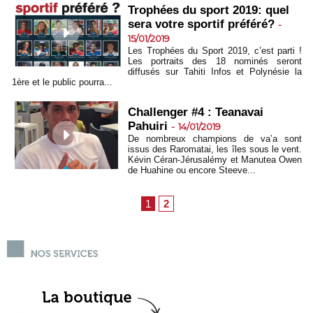
Trophées du sport 2019: quel
sera votre sportif préféré?
-
15/01/2019
Les Trophées du Sport 2019, c’est parti !
Les portraits des 18 nominés seront
diffusés sur Tahiti Infos et Polynésie la
1ère et le public pourra...
Challenger #4 : Teanavai
Pahuiri
-
14/01/2019
De nombreux champions de va’a sont
issus des Raromatai, les îles sous le vent.
Kévin Céran-Jérusalémy et Manutea Owen
de Huahine ou encore Steeve...
1
2