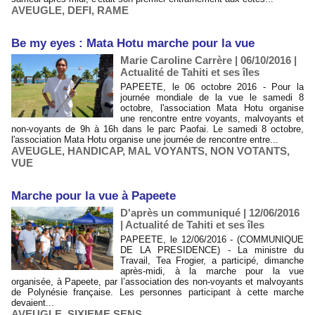
AVEUGLE
,
DEFI
,
RAME
Be my eyes : Mata Hotu marche pour la vue
Marie Caroline Carrère | 06/10/2016
|
Actualité de Tahiti et ses îles
PAPEETE, le 06 octobre 2016 - Pour la
journée mondiale de la vue le samedi 8
octobre, l'association Mata Hotu organise
une rencontre entre voyants, malvoyants et
non-voyants de 9h à 16h dans le parc Paofai. Le samedi 8 octobre,
l'association Mata Hotu organise une journée de rencontre entre...
AVEUGLE
,
HANDICAP
,
MAL VOYANTS
,
NON VOTANTS
,
VUE
Marche pour la vue à Papeete
D'après un communiqué | 12/06/2016
|
Actualité de Tahiti et ses îles
PAPEETE, le 12/06/2016 - (COMMUNIQUE
DE LA PRESIDENCE) - La ministre du
Travail, Tea Frogier, a participé, dimanche
après-midi, à la marche pour la vue
organisée, à Papeete, par l’association des non-voyants et malvoyants
de Polynésie française. Les personnes participant à cette marche
devaient...
AVEUGLE
,
SIXIEME SENS