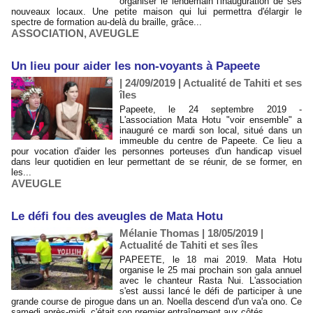
organiser le lendemain l'inauguration de ses
nouveaux locaux. Une petite maison qui lui permettra d'élargir le
spectre de formation au-delà du braille, grâce...
ASSOCIATION
,
AVEUGLE
Un lieu pour aider les non-voyants à Papeete
| 24/09/2019
|
Actualité de Tahiti et ses
îles
Papeete, le 24 septembre 2019 -
L'association Mata Hotu "voir ensemble" a
inauguré ce mardi son local, situé dans un
immeuble du centre de Papeete. Ce lieu a
pour vocation d'aider les personnes porteuses d'un handicap visuel
dans leur quotidien en leur permettant de se réunir, de se former, en
les...
AVEUGLE
Le défi fou des aveugles de Mata Hotu
Mélanie Thomas | 18/05/2019
|
Actualité de Tahiti et ses îles
PAPEETE, le 18 mai 2019. Mata Hotu
organise le 25 mai prochain son gala annuel
avec le chanteur Rasta Nui. L'association
s'est aussi lancé le défi de participer à une
grande course de pirogue dans un an. Noella descend d'un va'a ono. Ce
samedi après-midi, c'était son premier entraînement aux côtés...