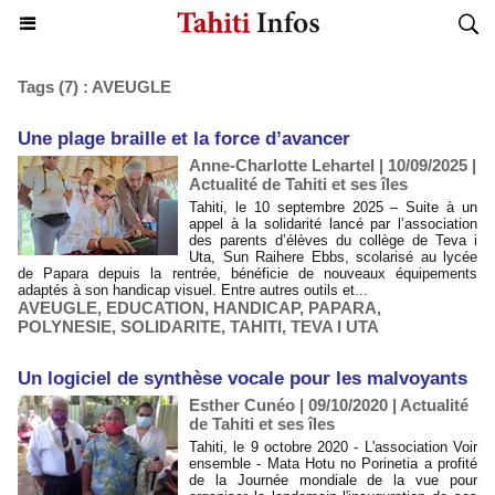
Tags (7) : AVEUGLE
​Une plage braille et la force d’avancer
Anne-Charlotte Lehartel | 10/09/2025
|
Actualité de Tahiti et ses îles
Tahiti, le 10 septembre 2025 – Suite à un
appel à la solidarité lancé par l’association
des parents d’élèves du collège de Teva i
Uta, Sun Raihere Ebbs, scolarisé au lycée
de Papara depuis la rentrée, bénéficie de nouveaux équipements
adaptés à son handicap visuel. Entre autres outils et...
AVEUGLE
,
EDUCATION
,
HANDICAP
,
PAPARA
,
POLYNESIE
,
SOLIDARITE
,
TAHITI
,
TEVA I UTA
Un logiciel de synthèse vocale pour les malvoyants
Esther Cunéo | 09/10/2020
|
Actualité
de Tahiti et ses îles
Tahiti, le 9 octobre 2020 - L'association Voir
ensemble - Mata Hotu no Porinetia a profité
de la Journée mondiale de la vue pour