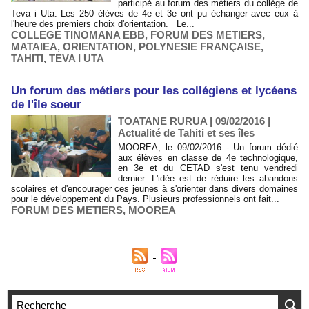
participé au forum des métiers du collège de
Teva i Uta. Les 250 élèves de 4e et 3e ont pu échanger avec eux à
l'heure des premiers choix d'orientation. Le...
COLLEGE TINOMANA EBB
,
FORUM DES METIERS
,
MATAIEA
,
ORIENTATION
,
POLYNESIE FRANÇAISE
,
TAHITI
,
TEVA I UTA
Un forum des métiers pour les collégiens et lycéens
de l'île soeur
TOATANE RURUA | 09/02/2016
|
Actualité de Tahiti et ses îles
MOOREA, le 09/02/2016 - Un forum dédié
aux élèves en classe de 4e technologique,
en 3e et du CETAD s'est tenu vendredi
dernier. L'idée est de réduire les abandons
scolaires et d'encourager ces jeunes à s'orienter dans divers domaines
pour le développement du Pays. Plusieurs professionnels ont fait...
FORUM DES METIERS
,
MOOREA