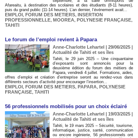
septembre, à la salle omnisports de
Afareaitu, à destination des scolaires et des étudiants (8-11 heures),
puis du grand public (11-14 heures). L’an dernier, l’événement avait...
EMPLOI
,
FORUM DES METIERS
,
INSERTION
PROFESSIONNELLE
,
MOOREA
,
POLYNESIE FRANÇAISE
,
TAHITI
​Le forum de l’emploi revient à Papara
Anne-Charlotte Lehartel | 29/06/2025
|
Actualité de Tahiti et ses îles
Tahiti, le 29 juin 2025 – Une cinquantaine
d’exposants sont annoncés pour la
deuxième édition du forum des métiers de
Papara, vendredi 4 juillet. Formations, aides,
offres d’emploi et création d’entreprise seront au rendez-vous dans
différents secteurs d’activité pour encourager l’insertion...
EMPLOI
,
FORUM DES METIERS
,
PAPARA
,
POLYNESIE
FRANÇAISE
,
TAHITI
56 professionnels mobilisés pour un choix éclairé
Anne-Charlotte Lehartel | 19/03/2025
|
Actualité de Tahiti et ses îles
Tahiti, le 19 mars 2025 – Sécurité, tourisme,
informatique, justice, santé, communication
ou encore ingénierie, 56 professionnels ont