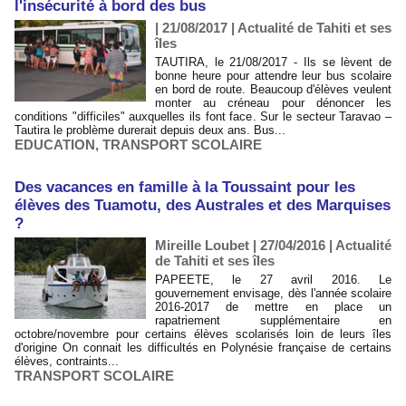
l'insécurité à bord des bus
| 21/08/2017
|
Actualité de Tahiti et ses
îles
TAUTIRA, le 21/08/2017 - Ils se lèvent de
bonne heure pour attendre leur bus scolaire
en bord de route. Beaucoup d'élèves veulent
monter au créneau pour dénoncer les
conditions "difficiles" auxquelles ils font face. Sur le secteur Taravao –
Tautira le problème durerait depuis deux ans. Bus...
EDUCATION
,
TRANSPORT SCOLAIRE
Des vacances en famille à la Toussaint pour les
élèves des Tuamotu, des Australes et des Marquises
?
Mireille Loubet | 27/04/2016
|
Actualité
de Tahiti et ses îles
PAPEETE, le 27 avril 2016. Le
gouvernement envisage, dès l'année scolaire
2016-2017 de mettre en place un
rapatriement supplémentaire en
octobre/novembre pour certains élèves scolarisés loin de leurs îles
d'origine On connait les difficultés en Polynésie française de certains
élèves, contraints...
TRANSPORT SCOLAIRE