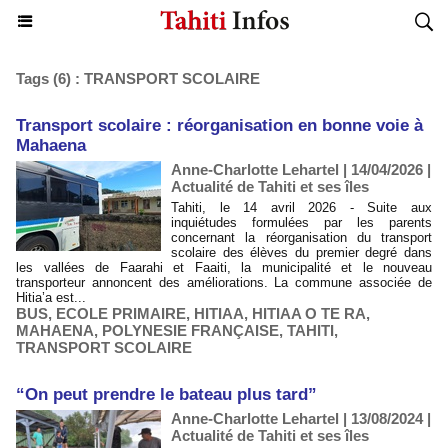
Tags (6) : TRANSPORT SCOLAIRE
​Transport scolaire : réorganisation en bonne voie à
Mahaena
Anne-Charlotte Lehartel | 14/04/2026
|
Actualité de Tahiti et ses îles
Tahiti, le 14 avril 2026 - Suite aux
inquiétudes formulées par les parents
concernant la réorganisation du transport
scolaire des élèves du premier degré dans
les vallées de Faarahi et Faaiti, la municipalité et le nouveau
transporteur annoncent des améliorations. La commune associée de
Hitia’a est...
BUS
,
ECOLE PRIMAIRE
,
HITIAA
,
HITIAA O TE RA
,
MAHAENA
,
POLYNESIE FRANÇAISE
,
TAHITI
,
TRANSPORT SCOLAIRE
“On peut prendre le bateau plus tard”
Anne-Charlotte Lehartel | 13/08/2024
|
Actualité de Tahiti et ses îles