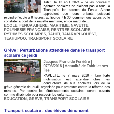
Tahiti, le 13 août 2024 – Si les nouveaux
rythmes scolaires ne plaisent pas à tous, à
Teahupo’o, les parents du Fenua ‘Aihere
apprécient que leurs enfants puissent
rejoindre l’école à 8 heures, au lieu de 7 h 30, comme nous avons pu le
constater à bord de la navette maritime, en ce mardi de...
ECOLE
,
FENUA AIHERE
,
MARITIME
,
NAVETTE
,
POLYNESIE FRANÇAISE
,
RENTREE SCOLAIRE
,
RYTHMES SCOLAIRES
,
TAHITI
,
TAIARAPU-OUEST
,
TEAHUPOO
,
TRANSPORT SCOLAIRE
Grève : Perturbations attendues dans le transport
scolaire ce jeudi
Jacques Franc de Ferrière |
07/03/2018
|
Actualité de Tahiti et ses
îles
PAPEETE, le 7 mars 2018 - Une forte
mobilisation est attendue chez les
conducteurs de bus scolaires lors de la
grève générale de jeudi, organisée pour protester contre la réforme des
retraites. Par contre les établissements scolaires seront ouverts
comme d'habitude pour recevoir les enfants....
EDUCATION
,
GREVE
,
TRANSPORT SCOLAIRE
Transport scolaire : des élèves dénoncent