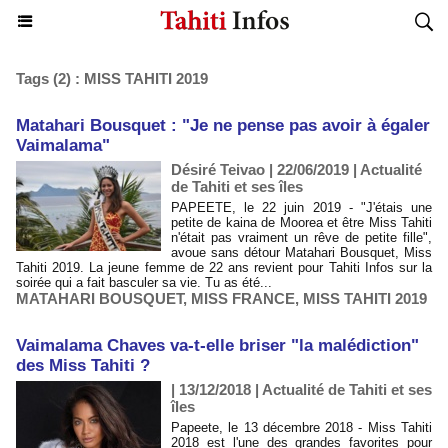
Tags (2) : MISS TAHITI 2019
Matahari Bousquet : "Je ne pense pas avoir à égaler
Vaimalama"
Désiré Teivao | 22/06/2019
|
Actualité
de Tahiti et ses îles
PAPEETE, le 22 juin 2019 - ​"J'étais une
petite de kaina de Moorea et être Miss Tahiti
n'était pas vraiment un rêve de petite fille",
avoue sans détour Matahari Bousquet, Miss
Tahiti 2019. La jeune femme de 22 ans revient pour Tahiti Infos sur la
soirée qui a fait basculer sa vie. Tu as été...
MATAHARI BOUSQUET
,
MISS FRANCE
,
MISS TAHITI 2019
Vaimalama Chaves va-t-elle briser "la malédiction"
des Miss Tahiti ?
| 13/12/2018
|
Actualité de Tahiti et ses
îles
Papeete, le 13 décembre 2018 - Miss Tahiti
2018 est l'une des grandes favorites pour