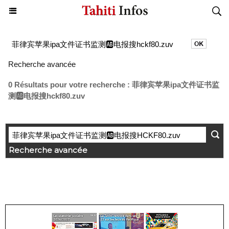
Recherche avancée
0 Résultats pour votre recherche : 菲律宾苹果ipa文件证书监
测🆎电报搜hckf80.zuv
Recherche avancée