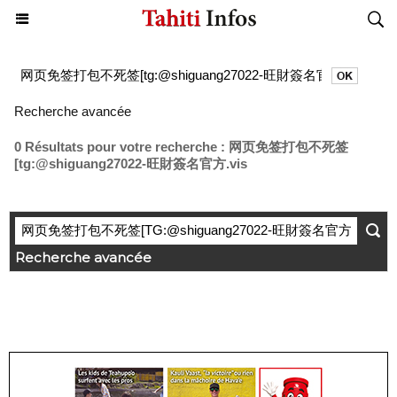
Recherche avancée
0 Résultats pour votre recherche : 网页免签打包不死签
[tg:@shiguang27022-旺財簽名官方.vis
Recherche avancée