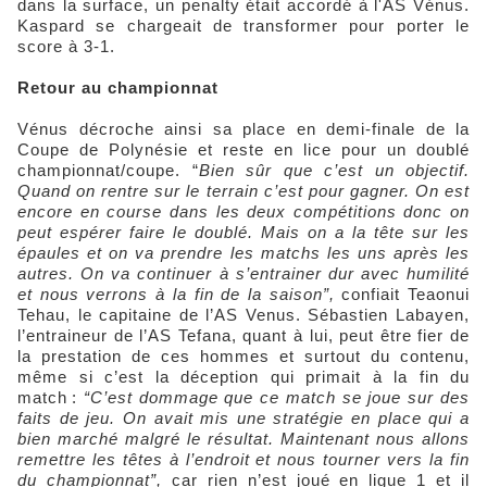
dans la surface, un penalty était accordé à l'AS Vénus.
Kaspard se chargeait de transformer pour porter le
score à 3-1.
Retour au championnat
Vénus décroche ainsi sa place en demi-finale de la
Coupe de Polynésie et reste en lice pour un doublé
championnat/coupe. “
Bien sûr que c’est un objectif.
Quand on rentre sur le terrain c’est pour gagner. On est
encore en course dans les deux compétitions donc on
peut espérer faire le doublé. Mais on a la tête sur les
épaules et on va prendre les matchs les uns après les
autres. On va continuer à s’entrainer dur avec humilité
et nous verrons à la fin de la saison”,
confiait Teaonui
Tehau, le capitaine de l’AS Venus. Sébastien Labayen,
l’entraineur de l’AS Tefana, quant à lui, peut être fier de
la prestation de ces hommes et surtout du contenu,
même si c’est la déception qui primait à la fin du
match :
“C’est dommage que ce match se joue sur des
faits de jeu. On avait mis une stratégie en place qui a
bien marché malgré le résultat. Maintenant nous allons
remettre les têtes à l’endroit et nous tourner vers la fin
du championnat”,
car rien n’est joué en ligue 1 et il