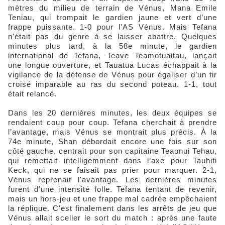
mètres du milieu de terrain de Vénus, Mana Emile
Teniau, qui trompait le gardien jaune et vert d’une
frappe puissante. 1-0 pour l'AS Vénus. Mais Tefana
n'était pas du genre à se laisser abattre. Quelques
minutes plus tard, à la 58e minute, le gardien
international de Tefana, Teave Teamotuaitau, lançait
une longue ouverture, et Tauatua Lucas échappait à la
vigilance de la défense de Vénus pour égaliser d’un tir
croisé imparable au ras du second poteau. 1-1, tout
était relancé.
Dans les 20 dernières minutes, les deux équipes se
rendaient coup pour coup. Tefana cherchait à prendre
l’avantage, mais Vénus se montrait plus précis. À la
74e minute, Shan débordait encore une fois sur son
côté gauche, centrait pour son capitaine Teaonui Tehau,
qui remettait intelligemment dans l’axe pour Tauhiti
Keck, qui ne se faisait pas prier pour marquer. 2-1,
Vénus reprenait l'avantage. Les dernières minutes
furent d’une intensité folle. Tefana tentant de revenir,
mais un hors-jeu et une frappe mal cadrée empêchaient
la réplique. C'est finalement dans les arrêts de jeu que
Vénus allait sceller le sort du match : après une faute