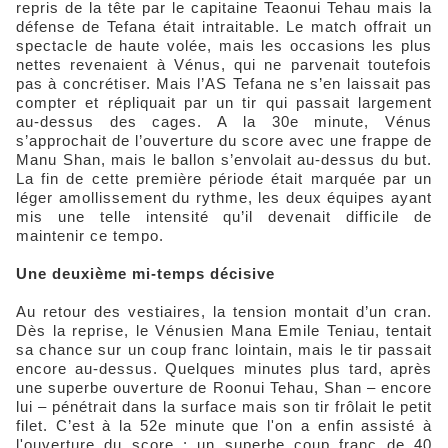
repris de la tête par le capitaine Teaonui Tehau mais la
défense de Tefana était intraitable. Le match offrait un
spectacle de haute volée, mais les occasions les plus
nettes revenaient à Vénus, qui ne parvenait toutefois
pas à concrétiser. Mais l’AS Tefana ne s’en laissait pas
compter et répliquait par un tir qui passait largement
au-dessus des cages. A la 30e minute, Vénus
s’approchait de l’ouverture du score avec une frappe de
Manu Shan, mais le ballon s’envolait au-dessus du but.
La fin de cette première période était marquée par un
léger amollissement du rythme, les deux équipes ayant
mis une telle intensité qu’il devenait difficile de
maintenir ce tempo.
Une deuxième mi-temps décisive
Au retour des vestiaires, la tension montait d’un cran.
Dès la reprise, le Vénusien Mana Emile Teniau, tentait
sa chance sur un coup franc lointain, mais le tir passait
encore au-dessus. Quelques minutes plus tard, après
une superbe ouverture de Roonui Tehau, Shan – encore
lui – pénétrait dans la surface mais son tir frôlait le petit
filet. C’est à la 52e minute que l'on a enfin assisté à
l'ouverture du score : un superbe coup franc de 40