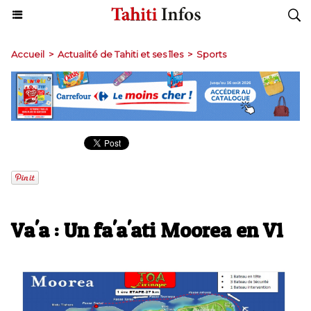
Accueil
>
Actualité de Tahiti et ses îles
>
Sports
Va'a : Un fa'a'ati Moorea en V1