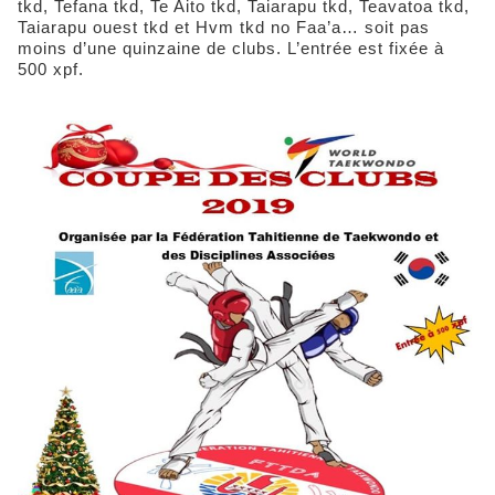
tkd, Tefana tkd, Te Aito tkd, Taiarapu tkd, Teavatoa tkd,
Taiarapu ouest tkd et Hvm tkd no Faa’a… soit pas
moins d’une quinzaine de clubs. L’entrée est fixée à
500 xpf.