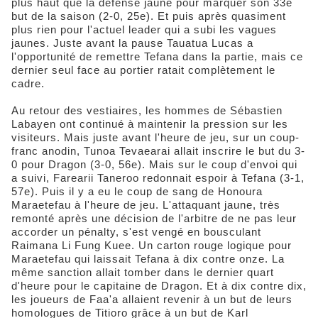
plus haut que la défense jaune pour marquer son 33e
but de la saison (2-0, 25e). Et puis après quasiment
plus rien pour l'actuel leader qui a subi les vagues
jaunes. Juste avant la pause Tauatua Lucas a
l'opportunité de remettre Tefana dans la partie, mais ce
dernier seul face au portier ratait complètement le
cadre.
Au retour des vestiaires, les hommes de Sébastien
Labayen ont continué à maintenir la pression sur les
visiteurs. Mais juste avant l'heure de jeu, sur un coup-
franc anodin, Tunoa Tevaearai allait inscrire le but du 3-
0 pour Dragon (3-0, 56e). Mais sur le coup d'envoi qui
a suivi, Farearii Taneroo redonnait espoir à Tefana (3-1,
57e). Puis il y a eu le coup de sang de Honoura
Maraetefau à l'heure de jeu. L'attaquant jaune, très
remonté après une décision de l'arbitre de ne pas leur
accorder un pénalty, s'est vengé en bousculant
Raimana Li Fung Kuee. Un carton rouge logique pour
Maraetefau qui laissait Tefana à dix contre onze. La
même sanction allait tomber dans le dernier quart
d'heure pour le capitaine de Dragon. Et à dix contre dix,
les joueurs de Faa'a allaient revenir à un but de leurs
homologues de Titioro grâce à un but de Karl