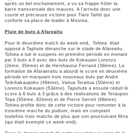
après un bel enchainement, a vu sa frappe frôler la
barre transversale des mauves. A l'arrivée donc une
courte et précieuse victoire pour Tiare Tahiti qui
conforte sa place de leader à Moorea.
Pluie de buts à Afareaitu
Pour le deuxième match du week-end, Tohiea était
opposé à Taphute dimanche sur le stade de Afareaitu.
Tohiea a tué le suspens en première période en menant
par 3 buts à 0 avec des buts de Kokauani Lorenzo
(2ème, 35ème) et de Herehaunui Ferrand (38ème). La
formation de Afaraeraitu a alourdi le score en deuxième
période en marquant trois nouveaux buts par André
Teikihakaupoko (48ème), Vaitua Teraitua (50ème) et
Lorenzo Kokauani (53ème). Tapuhute a ensuite réduit le
score à 6 buts à 3 grâce à des réalisations de Teraupoo
Tepa (55ème, 82ème) et de Pierre Serreli (68ème).
Tohiea profite donc de cette victoire pour remonter à la
troisième marche du podium, mais en comptant
toutefois trois matchs de plus que son poursuivant Mira
(qui était exempté ce week-end).