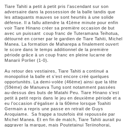
Tiare Tahiti a petit à petit pris l’ascendant sur son
adversaire dans la possession de la balle tandis que
les attaquants mauves se sont heurtés à une solide
défense. Il a fallu attendre la 41ème minute pour enfin
voir Tiare Hinano créer sa première occasion de but
avec un puissant coup franc de Tuteramana Teihotua,
détourné en corner par le gardien de Tiare Tahiti, Michel
Manea. La formation de Maharepa a finalement ouvert
le score dans le temps additionnel de la première
période grâce à un coup franc en pleine lucarne de
Manarii Porlier (1-0).
Au retour des vestiaires, Tiare Tahiti a continué a
monopolisé la balle et s’est encore créé quelques
opportunités. La demi-volée (46ème) ainsi que la tête
(59ème) de Manueva Tung sont notamment passées
au-dessus des buts de Matahi Peu. Tiare Hinano s’est
petit à petit repris dans le jeu en deuxième période et a
eu l’occasion d’égaliser à la 60ème lorsque Toahiti
Germain a repris une passe en retrait de Guys
Aroquiame. Sa frappe a toutefois été repoussée par
Michel Manea. Et en fin de match, Tiare Tahiti aurait pu
aggraver la marque, mais Poutetainui Teriinohorai,