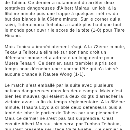
de Tohiea. Ce dernier a notamment du arrêter deux
tentatives dangereuses d’Albert Mairau, un lob à la
65ème minute puis une frappe à quelques mètres du
but des blancs à la 66ème minute. Sur le corner qui a
suivi, Tuteraimana Teihotua a sauté plus haut que tout
le monde pour ouvrir le score de la tête (1-0) pour Tiare
Hinano.
Mais Tohiea a immédiatement réagi. A la 73ème minute,
Tekaviu Teihotu a éliminé sur son flanc droit un
défenseur mauve et a adressé un long centre pour
Muera Tenauri. Ce dernier, sans trembler a pris son
temps pour décocher une superbe tête qui n’a laissé
aucune chance à Rautea Wong (1-1).
Le match s’est emballé par la suite avec plusieurs
actions dangereuses dans les deux camps. Mais c’est
bien les mauves qui étaient à deux doigts d’arracher la
victoire avant la fin du temps réglementaire. A la 88ème
minute, Hnaura Loyd a dribblé deux défenseurs puis a
tenté de lober le portier de Tohiea par une pichenette.
Mais ce dernier ne s’est pas fait surprendre. C’est
ensuite Albert Mairau, bien servi par Tuohea Teihotua,
qui s’est présenté seul face Vaite Faahei. Ce dernier a