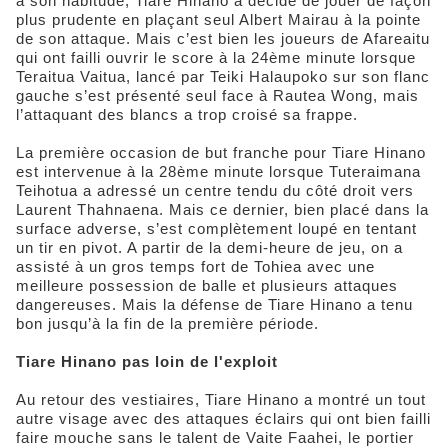
à son habitude, Tiare Hinano a décidé de jouer de façon
plus prudente en plaçant seul Albert Mairau à la pointe
de son attaque. Mais c’est bien les joueurs de Afareaitu
qui ont failli ouvrir le score à la 24ème minute lorsque
Teraitua Vaitua, lancé par Teiki Halaupoko sur son flanc
gauche s’est présenté seul face à Rautea Wong, mais
l’attaquant des blancs a trop croisé sa frappe.
La première occasion de but franche pour Tiare Hinano
est intervenue à la 28ème minute lorsque Tuteraimana
Teihotua a adressé un centre tendu du côté droit vers
Laurent Thahnaena. Mais ce dernier, bien placé dans la
surface adverse, s’est complètement loupé en tentant
un tir en pivot. A partir de la demi-heure de jeu, on a
assisté à un gros temps fort de Tohiea avec une
meilleure possession de balle et plusieurs attaques
dangereuses. Mais la défense de Tiare Hinano a tenu
bon jusqu’à la fin de la première période.
Tiare Hinano pas loin de l'exploit
Au retour des vestiaires, Tiare Hinano a montré un tout
autre visage avec des attaques éclairs qui ont bien failli
faire mouche sans le talent de Vaite Faahei, le portier