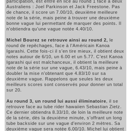
participation, est entré en lice au round 1 face à deux
Australiens : Joel Parkinson et Jack Freestone. Pas
de chance, il score un 7.00/10, deuxième meilleure
note de la série, mais peine à trouver une deuxième
bonne vague lui permettant de marquer des points. Il
n’obtiendra qu’une vague notée 4.40/10.
Michel Bourez se retrouve ainsi au round 2,
le
round de repêchages, face à l’Américain Kanoa
Igarashi. Cette fois-ci il s’en tire mieux, il obtient deux
notes autour de 6/10, un 6.00 et un 5.77. C’est Kanoa
Igarashi qui est malchanceux, il obtient la meilleure
note de la série sur une vague, 6.43/10, mais peine à
doubler la mise n’obtenant que 4.83/10 sur sa
deuxième vague. Rappelons que seules les deux
meilleurs scores sont conservés pour donner un total
sur 20.
Au round 3, un round lui aussi éliminatoire
, il se
retrouve face au tube rider hawaiien Sebastian Zietz.
Ce dernier obtiendra 8.33/10, de loin la meilleure note
de la série, dès la deuxième minute, s’offrant un long
tube backside sur une vague d’environ 2 mètres. Sa
deuxième vague sera notée 6.00/10. Michel lui obtient