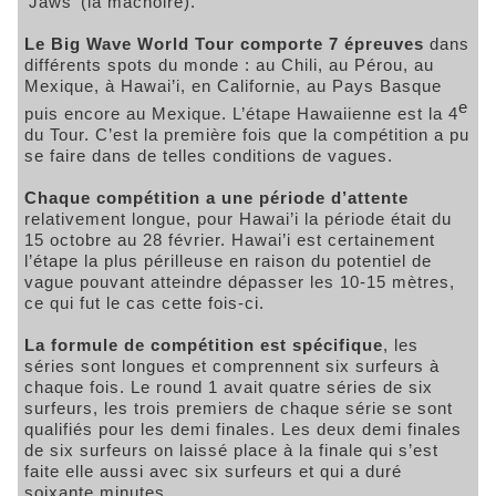
‘Jaws’ (la mâchoire).
Le Big Wave World Tour comporte 7 épreuves
dans
différents spots du monde : au Chili, au Pérou, au
Mexique, à Hawai’i, en Californie, au Pays Basque
e
puis encore au Mexique. L’étape Hawaiienne est la 4
du Tour. C’est la première fois que la compétition a pu
se faire dans de telles conditions de vagues.
Chaque compétition a une période d’attente
relativement longue, pour Hawai’i la période était du
15 octobre au 28 février. Hawai’i est certainement
l’étape la plus périlleuse en raison du potentiel de
vague pouvant atteindre dépasser les 10-15 mètres,
ce qui fut le cas cette fois-ci.
La formule de compétition est spécifique
, les
séries sont longues et comprennent six surfeurs à
chaque fois. Le round 1 avait quatre séries de six
surfeurs, les trois premiers de chaque série se sont
qualifiés pour les demi finales. Les deux demi finales
de six surfeurs on laissé place à la finale qui s’est
faite elle aussi avec six surfeurs et qui a duré
soixante minutes.