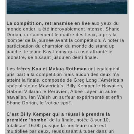
La compétition, retransmise en live
aux yeux du
monde entier, a été incroyablement intense. Shane
Dorian, certainement le maitre des lieux, a pris la
‘bombe’ de la journée avant la compétition. A noter la
participation du champion du monde de stand up
paddle, le jeune Kay Lenny qui a osé affronté le
monstre, se hissant jusqu’en demi finale.
Les frères Koa et Makua Rothman
ont également
pris part à la compétition mais aucun des deux n’a
atteint la finale, composée de Greg Long l’Américain
spécialiste de Maverick’s, Billy Kemper le Hawaiien,
Gabriel Villaran le Péruvien, Albee Layer un autre
hawaiien, Ian Walsh un surfeur expérimenté et enfin
Shane Dorian, le ‘
roi du spot’
.
C’est Billy Kemper qui a réussi à prendre la
première ‘bombe’
de la finale, notée 8 sur 10,
totalisant 16.00 puisque la meilleure note est
multipliée par deux, réussissant à tuber dans un