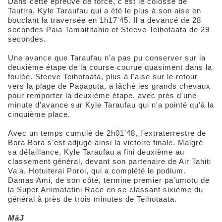
Dans cette épreuve de force, c'est le colosse de
Tautira, Kyle Taraufau qui a été le plus à son aise en
bouclant la traversée en 1h17'45. Il a devancé de 28
secondes Paia Tamaititahio et Steeve Teihotaata de 29
secondes.
Une avance que Taraufau n'a pas pu conserver sur la
deuxième étape de la course courue quasiment dans la
foulée. Steeve Teihotaata, plus à l'aise sur le retour
vers la plage de Papaputa, a lâché les grands chevaux
pour remporter la deuxième étape, avec près d'une
minute d'avance sur Kyle Taraufau qui n'a pointé qu'à la
cinquième place.
Avec un temps cumulé de 2h01'48, l'extraterrestre de
Bora Bora s'est adjugé ainsi la victoire finale. Malgré
sa défaillance, Kyle Taraufau a fini deuxième au
classement général, devant son partenaire de Air Tahiti
Va'a, Hotuiterai Poroi, qui a complété le podium.
Damas Ami, de son côté, termine premier pa'umotu de
la Super Ariimatatini Race en se classant sixième du
général à près de trois minutes de Teihotaata.
MàJ