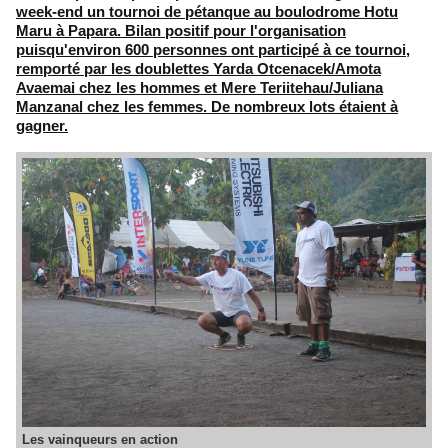
week-end un tournoi de pétanque au boulodrome Hotu
Maru à Papara. Bilan positif pour l'organisation
puisqu'environ 600 personnes ont participé à ce tournoi,
remporté par les doublettes Yarda Otcenacek/Amota
Avaemai chez les hommes et Mere Teriitehau/Juliana
Manzanal chez les femmes. De nombreux lots étaient à
gagner.
Les vainqueurs en action