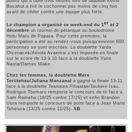
points qui a duré trois heures lors de laquelle Kévin
Bocahut a tiré le cochonnet pas moins de cinq fois
avant de céder contre une équipe plus forte.
er
Le champion a organisé ce week-end du 1
et 2
décembre
un tournoi de pétanque au boulodrome
Hotu Maru de Papara. Pour cette première, la
participation a été au rendez-vous puisqu’environ 600
personnes se sont inscrites. La doublette Yarda
Otcenacek/Amota Avaemai s’est imposée en finale
sur le score de 13 à 10 face à la doublette Yann
Nauta/Damas Make.
Chez les femmes, la doublette Mere
Teriitehau/Juliana Manzanal
a gagné la finale 13-11
face à la doublette Teanatea Pihaatae/Tauhere Isau.
Rodrigue Toomaru remporte le concours de tir face à
Sam Rameha (18/25 contre 17/25) et enfin Brandon
Uura remporte le concours de point face à Jean Marie
Teheiura (13/25 contre 11/25).
SB