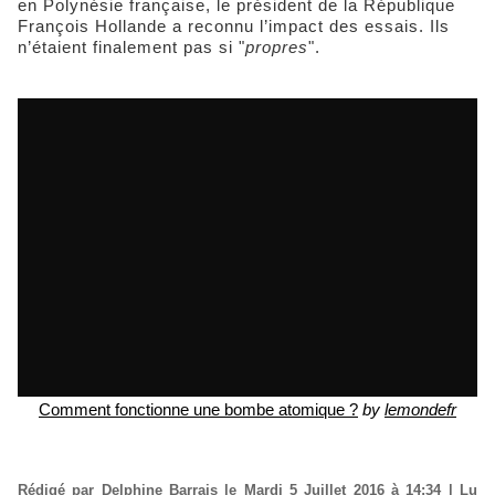
en Polynésie française, le président de la République
François Hollande a reconnu l’impact des essais. Ils
n’étaient finalement pas si "
propres
".
Comment fonctionne une bombe atomique ?
by
lemondefr
Rédigé par Delphine Barrais le Mardi 5 Juillet 2016 à 14:34 | Lu