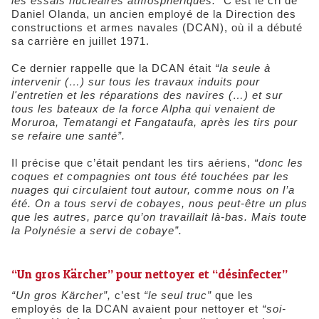
les essais nucléaires atmosphériques.”
C’est le cri de
Daniel Olanda, un ancien employé de la Direction des
constructions et armes navales (DCAN), où il a débuté
sa carrière en juillet 1971.
Ce dernier rappelle que la DCAN était
“la seule à
intervenir (…) sur tous les travaux induits pour
l'entretien et les réparations des navires (…) et sur
tous les bateaux de la force Alpha qui venaient de
Moruroa, Tematangi et Fangataufa, après les tirs pour
se refaire une santé”.
Il précise que c’était pendant les tirs aériens,
“donc les
coques et compagnies ont tous été touchées par les
nuages qui circulaient tout autour, comme nous on l’a
été. On a tous servi de cobayes, nous peut-être un plus
que les autres, parce qu’on travaillait là-bas. Mais toute
la Polynésie a servi de cobaye”.
“Un gros Kärcher” pour nettoyer et “désinfecter”
“Un gros Kärcher”,
c’est
“le seul truc”
que les
employés de la DCAN avaient pour nettoyer et
“soi-