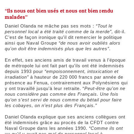
“Ils nous ont bien usés et nous ont bien rendu
malades”
Daniel Olanda ne mâche pas ses mots :
“Tout le
personnel local a été traité comme de la merde”,
dit-il.
C’est de façon ironique qu’il dit remercier le politique
ainsi que Naval Groupe
“de nous avoir oubliés alors
qu'on doit être indemnisés plus que les autres”
.
En effet, ses anciens amis de travail venus à l’époque
de métropole lui ont fait part qu’ils ont été indemnisés
depuis 1993 pour
“empoisonnement, intoxication et
irradiation”
à hauteur de 220 000 francs par année de
présence au Fenua, contrairement aux Polynésiens qui
y ont travaillé jusqu’à leur retraite. “
Peut-être qu’on ne
nous considère pas comme des Français. Une fois
qu’on s’est servi de nous comme du bétail pour faire
les cobayes, on n’est plus des Français.”
Daniel Olanda explique que ses anciens collègues ont
été indemnisés grâce au procès de la CFDT contre
Naval Groupe dans les années 1990.
“Comme ils ont
vu qu'il y avait pas mal de personnel local à