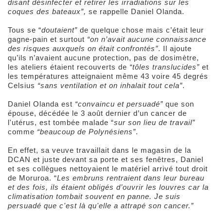
disant désinfecter et retirer les irradiations sur les
coques des bateaux”,
se rappelle Daniel Olanda.
Tous se “
doutaient”
de quelque chose mais c’était leur
gagne-pain et surtout
“on n’avait aucune connaissance
des risques auxquels on était confrontés”
. Il ajoute
qu’ils n’avaient aucune protection, pas de dosimètre,
les ateliers étaient recouverts de
“tôles translucides”
et
les températures atteignaient même 43 voire 45 degrés
Celsius
“sans ventilation et on inhalait tout cela”
.
Daniel Olanda est
“convaincu et persuadé”
que son
épouse, décédée le 3 août dernier d’un cancer de
l'utérus, est tombée malade “
sur son lieu de travail”
comme
“beaucoup de Polynésiens”
.
En effet, sa veuve travaillait dans le magasin de la
DCAN et juste devant sa porte et ses fenêtres, Daniel
et ses collègues nettoyaient le matériel arrivé tout droit
de Moruroa. “
Les embruns rentraient dans leur bureau
et des fois, ils étaient obligés d’ouvrir les louvres car la
climatisation tombait souvent en panne. Je suis
persuadé que c'est là qu'elle a attrapé son cancer.”