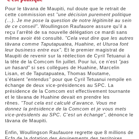
Pour le tāvana de Maupiti, nul doute que le retrait de
cette commission est
"une décision purement politique
(…). Je me pose la question de notre légitimité au sein
de ce conseil"
. Woullingson Raufauore assure qu'il a
reçu l'arrêté de sa nouvelle délégation ce mardi sans
même avoir été consulté.
"Cela veut dire que les autres
t
ā
vana comme Taputapuatea, Huahine, et Uturoa font
leur business entre eux".
Et le premier magistrat de
Maupiti de revenir sur la réélection de Cyril Tetuanui à
la tête de la Comcom fin juillet. Pour lui, ce n'est
"pas
un hasard"
si ses collègues de Huahine, Marcelin
Lisan, et de Taputapuatea, Thomas Moutame,
s'étaient
"entendus"
pour que Cyril Tetuanui rempile en
échange de deux vice-présidences au SPC. La
présidence de la Comcom est effectivement tournante
et le tāvana de Huahine devait en prendre les
rênes.
"Tout cela est calculé d'avance. Vous me
donnez la présidence de la Comcom et je vous mets
vice-présidents au SPC. C'est un échange"
, dénonce le
tāvana de Maupiti.
Enfin, Woullingson Raufauore regrette que 8 millions de
Fcfp de la dotation des équipements des territoires