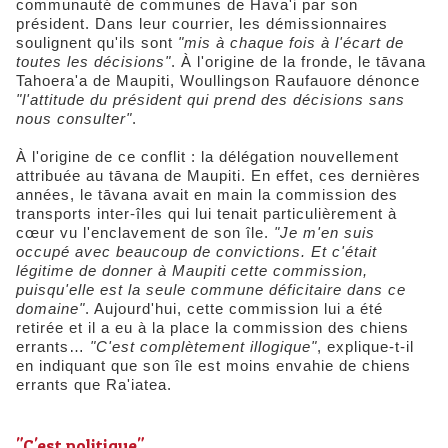
communauté de communes de Hava'i par son
président. Dans leur courrier, les démissionnaires
soulignent qu'ils sont
"mis à chaque fois à l'écart de
toutes les décisions"
. À l'origine de la fronde, le tāvana
Tahoera'a de Maupiti, Woullingson Raufauore dénonce
"l'attitude du président qui prend des décisions sans
nous consulter"
.
À l'origine de ce conflit : la délégation nouvellement
attribuée au tāvana de Maupiti. En effet, ces dernières
années, le tāvana avait en main la commission des
transports inter-îles qui lui tenait particulièrement à
cœur vu l'enclavement de son île.
"Je m'en suis
occupé avec beaucoup de convictions. Et c'était
légitime de donner à Maupiti cette commission,
puisqu'elle est la seule commune déficitaire dans ce
domaine"
. Aujourd'hui, cette commission lui a été
retirée et il a eu à la place la commission des chiens
errants…
"C'est complètement illogique"
, explique-t-il
en indiquant que son île est moins envahie de chiens
errants que Ra'iatea.
​"C'est politique"