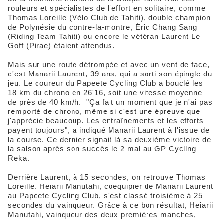
rouleurs et spécialistes de l'effort en solitaire, comme
Thomas Loreille (Vélo Club de Tahiti), double champion
de Polynésie du contre-la-montre, Éric Chang Sang
(Riding Team Tahiti) ou encore le vétéran Laurent Le
Goff (Pirae) étaient attendus.
Mais sur une route détrompée et avec un vent de face,
c'est Manarii Laurent, 39 ans, qui a sorti son épingle du
jeu. Le coureur du Papeete Cycling Club a bouclé les
18 km du chrono en 26'16, soit une vitesse moyenne
de près de 40 km/h. "Ça fait un moment que je n'ai pas
remporté de chrono, même si c'est une épreuve que
j'apprécie beaucoup. Les entraînements et les efforts
payent toujours", a indiqué Manarii Laurent à l'issue de
la course. Ce dernier signait là sa deuxième victoire de
la saison après son succès le 2 mai au GP Cycling
Reka.
Derrière Laurent, à 15 secondes, on retrouve Thomas
Loreille. Heiarii Manutahi, coéquipier de Manarii Laurent
au Papeete Cycling Club, s'est classé troisième à 25
secondes du vainqueur. Grâce à ce bon résultat, Heiarii
Manutahi, vainqueur des deux premières manches,