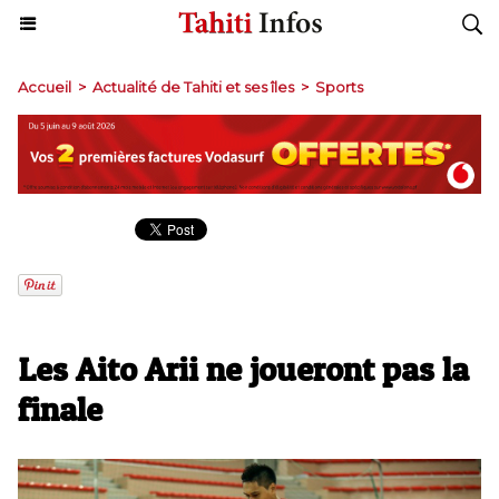
Accueil
>
Actualité de Tahiti et ses îles
>
Sports
Les Aito Arii ne joueront pas la
finale