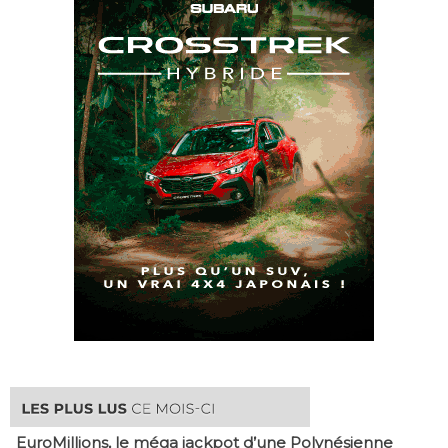
EuroMillions, ​le méga jackpot d’une Polynésienne