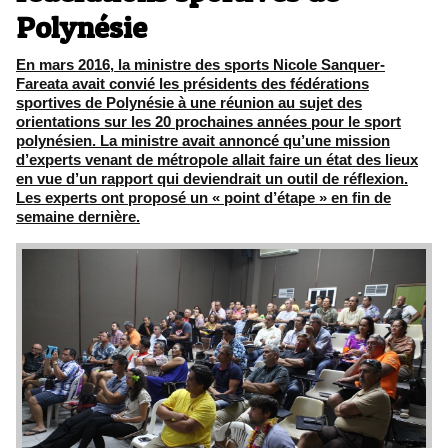
Polynésie
En mars 2016, la ministre des sports Nicole Sanquer-
Fareata avait convié les présidents des fédérations
sportives de Polynésie à une réunion au sujet des
orientations sur les 20 prochaines années pour le sport
polynésien. La ministre avait annoncé qu’une mission
d’experts venant de métropole allait faire un état des lieux
en vue d’un rapport qui deviendrait un outil de réflexion.
Les experts ont proposé un « point d’étape » en fin de
semaine dernière.