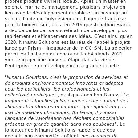
propres produits vivriers locaux. Après un master en
science marine et management, plusieurs projets en
lien avec le développement durable et un passage au
sein de l'antenne polynésienne de l'agence française
pour la biodiversité, c'est en 2019 que Jonathan Biarez
a décidé de lancer sa société afin de développer plus
rapidement et efficacement ses idées. C'est ainsi qu'en
2020, Nīnamu Solutions est lauréat de l'appel à projets
lancé par Prism, l'incubateur de la CCISM. La sélection
parmi les finalistes du concours Tech4Islands 2021
vient engager une nouvelle étape dans la vie de
l'entreprise : son développement à grande échelle.
“
Nīnamu Solutions, c'est la proposition de services et
de produits environnementaux innovants et adaptés
pour les particuliers, les professionnels et les
collectivités publiques
”, explique Jonathan Biarez. “
La
majorité des familles polynésiennes consomment des
aliments transformés et importés qui engendrent pas
mal de maladies chroniques. Au fenua, il y aussi
l'absence de valorisation des déchets compostables
présents en grande quantité dans nos poubelles
”. Le
fondateur de Nīnamu Solutions rappelle que ces
déchets non compostés coûtent “
des dizaines de