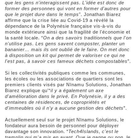
que les gens n'interagissent pas. L'idée est donc de
former des personnes qui vont en former d'autres pour
que le projet dure dans le temps
". Jonathan Biarez
affirme que la crise liée au Covid-19 a révélé la
dépendance de la Polynésie française vis-à-vis du
monde extérieure ainsi que la fragilité de l'économie et
la santé locale. “
On a des savoirs traditionnels que l'on
n'utilise pas. Les gens savent composter, planter un
bananier… mais ils ont oublié de le faire. On met donc
à disposition un kit qui permet de valoriser ce qui ne
l'est pas, à savoir ces fameux déchets compostables
”.
Si les collectivités publiques comme les communes,
les écoles ou les associations de quartiers sont les
premiers clients visés par Nīnamu Solutions, Jonathan
Biarez explique qu'“
il y a également un axe
d'amélioration dans le privé. En Polynésie, il y a des
centaines de résidences, de copropriétés et
d'immeubles où il n'y a aucune gestion des déchets
”.
Actuellement seul sur le projet Nīnamu Solutions, le
fondateur aura besoin de personnel pour déployer
davantage son innovation. “
Tech4Islands, c'est le
tremplin qui m'a mis en avant. Que je gagne ou non, le