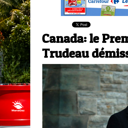
Canada: le Prem
Trudeau démis