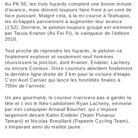
Au PK 50, les trois fuyards comptent une bonne minute
d’avance, mais doivent toujours faire front à un vent de
face puissant. Malgré cela, à la mi-course à Teahupoo,
les échappés parviennent à augmenter leur avance
(1’52). Derrière, le peloton toujours groupé est emmené
par Taruia Krainer (As Fei Pi), le vainqueur de l’édition
2018.
Tout proche de reprendre les fuyards, le peloton va
finalement exploser et seulement neuf hommes
réussissent la jonction, dont Krainer, Endeler, Lacheny
ou encore Costeux. Onze coureurs abordent finalement
la dernière ligne droite de 3 km pour la victoire d’étape.
C'est Axel Carnier qui lance les hostilités finales à
700m de l’arrivée.
Un peu gourmand, le coureur n'arrivera pas à garder la
tête et c'est le Néo-calédonien Ryan Lacheny, emmené
par son coéquipier Arnaud Boucher, qui s’impose
largement devant Kahiri Endeler (Team Punaruu
Tamarii) et Nicolas Breuillard (Papeete Cycling Team),
s’emparant ainsi du maillot jaune.