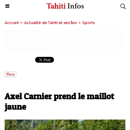
Accueil
>
Actualité de Tahiti et ses îles
>
Sports
Axel Carnier prend le maillot
jaune