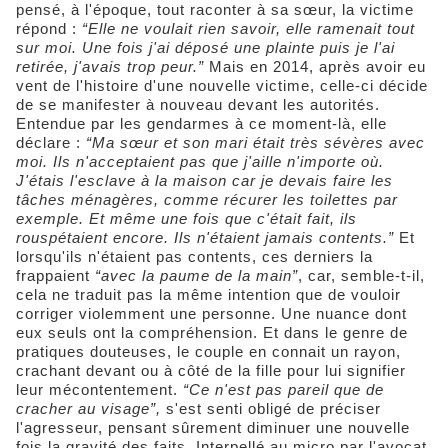
pensé, à l'époque, tout raconter à sa sœur, la victime
répond :
“Elle ne voulait rien savoir, elle ramenait tout
sur moi. Une fois j'ai déposé une plainte puis je l'ai
retirée, j'avais trop peur.”
Mais en 2014, après avoir eu
vent de l'histoire d'une nouvelle victime, celle-ci décide
de se manifester à nouveau devant les autorités.
Entendue par les gendarmes à ce moment-là, elle
déclare :
“Ma sœur et son mari était très sévères avec
moi. Ils n'acceptaient pas que j'aille n'importe où.
J'étais l'esclave à la maison car je devais faire les
tâches ménagères, comme récurer les toilettes par
exemple. Et même une fois que c'était fait, ils
rouspétaient encore. Ils n'étaient jamais contents.”
Et
lorsqu'ils n'étaient pas contents, ces derniers la
frappaient
“avec la paume de la main”
, car, semble-t-il,
cela ne traduit pas la même intention que de vouloir
corriger violemment une personne. Une nuance dont
eux seuls ont la compréhension. Et dans le genre de
pratiques douteuses, le couple en connait un rayon,
crachant devant ou à côté de la fille pour lui signifier
leur mécontentement.
“Ce n'est pas pareil que de
cracher au visage”,
s'est senti obligé de préciser
l'agresseur, pensant sûrement diminuer une nouvelle
fois la gravité des faits. Interpellé au micro par l'avocat