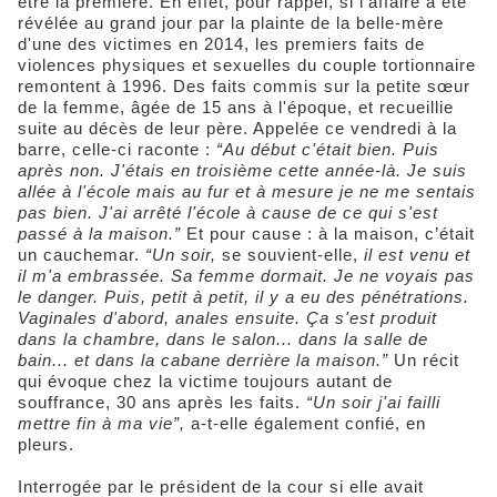
être la première. En effet, pour rappel, si l'affaire a été
révélée au grand jour par la plainte de la belle-mère
d'une des victimes en 2014, les premiers faits de
violences physiques et sexuelles du couple tortionnaire
remontent à 1996. Des faits commis sur la petite sœur
de la femme, âgée de 15 ans à l'époque, et recueillie
suite au décès de leur père. Appelée ce vendredi à la
barre, celle-ci raconte :
“Au début c'était bien. Puis
après non. J'étais en troisième cette année-là. Je suis
allée à l'école mais au fur et à mesure je ne me sentais
pas bien. J'ai arrêté l'école à cause de ce qui s'est
passé à la maison.”
Et pour cause : à la maison, c’était
un cauchemar.
“Un soir,
se souvient-elle,
il est venu et
il m'a embrassée. Sa femme dormait. Je ne voyais pas
le danger. Puis, petit à petit, il y a eu des pénétrations.
Vaginales d'abord, anales ensuite. Ça s'est produit
dans la chambre, dans le salon... dans la salle de
bain... et dans la cabane derrière la maison.”
Un récit
qui évoque chez la victime toujours autant de
souffrance, 30 ans après les faits.
“Un soir j'ai failli
mettre fin à ma vie”,
a-t-elle également confié, en
pleurs.
Interrogée par le président de la cour si elle avait