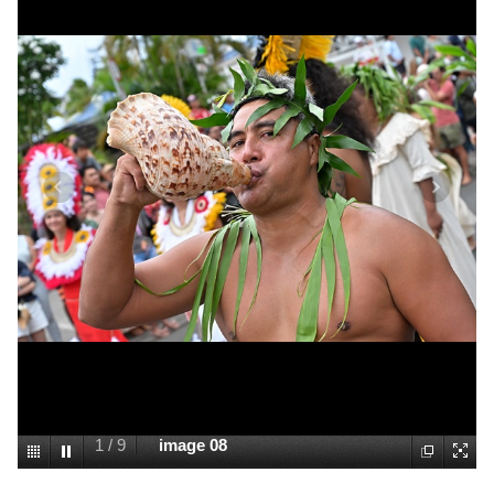
1
/
9
image 08