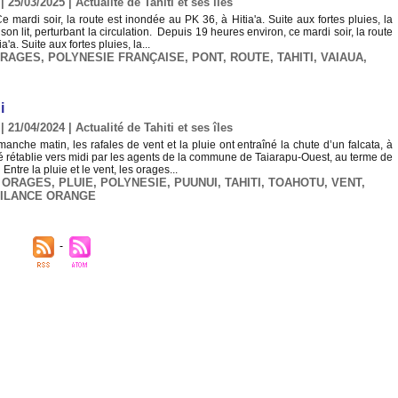
| 25/03/2025
|
Actualité de Tahiti et ses îles
e mardi soir, la route est inondée au PK 36, à Hitia'a. Suite aux fortes pluies, la
e son lit, perturbant la circulation. Depuis 19 heures environ, ce mardi soir, la route
'a. Suite aux fortes pluies, la...
RAGES
,
POLYNESIE FRANÇAISE
,
PONT
,
ROUTE
,
TAHITI
,
VAIAUA
,
i
| 21/04/2024
|
Actualité de Tahiti et ses îles
imanche matin, les rafales de vent et la pluie ont entraîné la chute d’un falcata, à
té rétablie vers midi par les agents de la commune de Taiarapu-Ouest, au terme de
Entre la pluie et le vent, les orages...
,
ORAGES
,
PLUIE
,
POLYNESIE
,
PUUNUI
,
TAHITI
,
TOAHOTU
,
VENT
,
GILANCE ORANGE