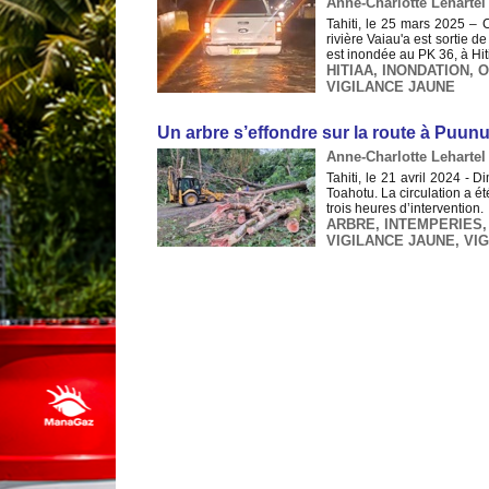
Anne-Charlotte Lehartel 
Tahiti, le 25 mars 2025 – C
rivière Vaiau'a est sortie d
est inondée au PK 36, à Hitia
HITIAA
,
INONDATION
,
O
VIGILANCE JAUNE
Un arbre s’effondre sur la route à Puunu
Anne-Charlotte Lehartel 
Tahiti, le 21 avril 2024 - D
Toahotu. La circulation a é
trois heures d’intervention. 
ARBRE
,
INTEMPERIES
VIGILANCE JAUNE
,
VI