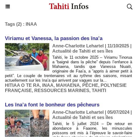
Tags (2) : INAA
Viriamu et Vanessa, la passion des īna’a
Anne-Charlotte Lehartel | 11/10/2025
|
Actualité de Tahiti et ses îles
Tahiti, le 11 octobre 2025 – Viriamu Tinorua
a “baigné dans la pêche” depuis l’enfance à
Mahaena, tandis que Vanessa Niuaiti,
originaire de Faa’a, a “appris à aimer petit à
petit”. Le couple de trentenaires vit au rythme des saisons, misant
actuellement sur les īna’a qui arrivent par vagues sur la...
HITIAA O TE RA
,
INAA
,
MAHAENA
,
PÊCHE
,
POLYNESIE
FRANÇAISE
,
RESSOURCES MARINES
,
TAHITI
Les īna’a font le bonheur des pêcheurs
Anne-Charlotte Lehartel | 05/07/2024
|
Actualité de Tahiti et ses îles
Tahiti, le 5 juillet 2024 – De retour en
abondance à Faaone, les minuscules
poissons ont mis à l’épreuve le savoir-faire