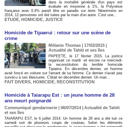
dans la mortalité générale d'un pays est
évaluée en moyenne à 1%, la Polynésie
française avec 0,4% paraît être un paradis sur terre. Néanmoins en
2014, 12 personnes ont été tuées par la main d'un autre. C'est une...
ETUDE
,
HOMICIDE
,
JUSTICE
Homicide de Tipaerui : retour sur une scène de
crime
Mélanie Thomas | 17/02/2015
|
Actualité de Tahiti et ses îles
PAPEETE, le 17 février 2015. La justice
organisait ce mardi -et encore ce mercredi-
la reconstitution du terrible homicide
Tipaerui. En décembre dernier, un homme
avait foncé en voiture sur l'amant de sa femme. Ce dernier n'avait pas
survécu à ses blessures. C'était en décembre dernier. Un mari...
FAIT DIVERS
,
HOMICIDE
,
RECONSTITUTION
Homicide à Taiarapu Est : un jeune homme de 28
ans meurt poignardé
Communiqué gendarmerie | 06/07/2014
|
Actualité de Tahiti
et ses îles
TAIARAPU EST, le 6 juillet 2014. Un homme de 28 ans a été tué ce
samedi soir de plusieurs coups de couteau. Selon les éléments
recueillis sur place par la gendarmerie, le jeune homme a été poignardé