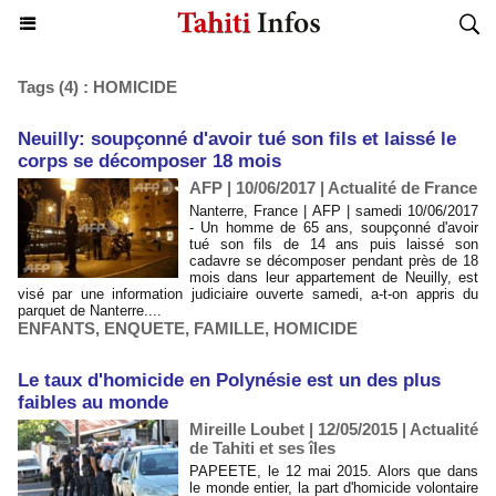
Tags (4) : HOMICIDE
Neuilly: soupçonné d'avoir tué son fils et laissé le
corps se décomposer 18 mois
AFP | 10/06/2017
|
Actualité de France
Nanterre, France | AFP | samedi 10/06/2017
- Un homme de 65 ans, soupçonné d'avoir
tué son fils de 14 ans puis laissé son
cadavre se décomposer pendant près de 18
mois dans leur appartement de Neuilly, est
visé par une information judiciaire ouverte samedi, a-t-on appris du
parquet de Nanterre....
ENFANTS
,
ENQUETE
,
FAMILLE
,
HOMICIDE
Le taux d'homicide en Polynésie est un des plus
faibles au monde
Mireille Loubet | 12/05/2015
|
Actualité
de Tahiti et ses îles
PAPEETE, le 12 mai 2015. Alors que dans
le monde entier, la part d'homicide volontaire