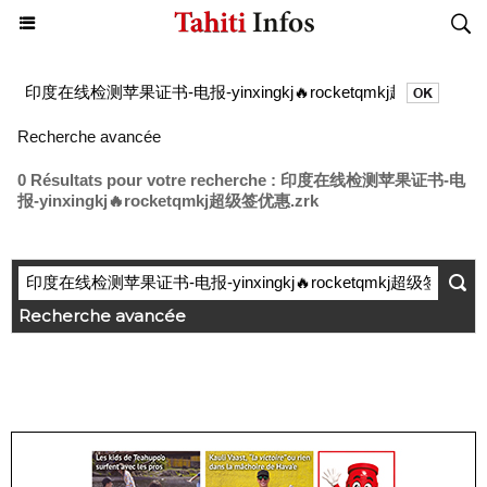
Recherche avancée
0 Résultats pour votre recherche : 印度在线检测苹果证书-电
报-yinxingkj🔥rocketqmkj超级签优惠.zrk
Recherche avancée