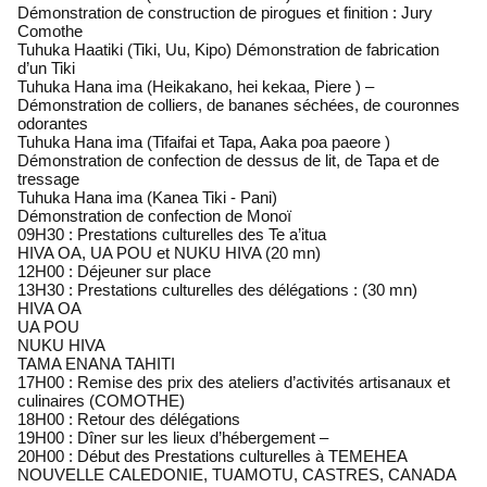
Démonstration de construction de pirogues et finition : Jury
Comothe
Tuhuka Haatiki (Tiki, Uu, Kipo) Démonstration de fabrication
d’un Tiki
Tuhuka Hana ima (Heikakano, hei kekaa, Piere ) –
Démonstration de colliers, de bananes séchées, de couronnes
odorantes
Tuhuka Hana ima (Tifaifai et Tapa, Aaka poa paeore )
Démonstration de confection de dessus de lit, de Tapa et de
tressage
Tuhuka Hana ima (Kanea Tiki - Pani)
Démonstration de confection de Monoï
09H30 : Prestations culturelles des Te a’itua
HIVA OA, UA POU et NUKU HIVA (20 mn)
12H00 : Déjeuner sur place
13H30 : Prestations culturelles des délégations : (30 mn)
HIVA OA
UA POU
NUKU HIVA
TAMA ENANA TAHITI
17H00 : Remise des prix des ateliers d’activités artisanaux et
culinaires (COMOTHE)
18H00 : Retour des délégations
19H00 : Dîner sur les lieux d’hébergement –
20H00 : Début des Prestations culturelles à TEMEHEA
NOUVELLE CALEDONIE, TUAMOTU, CASTRES, CANADA