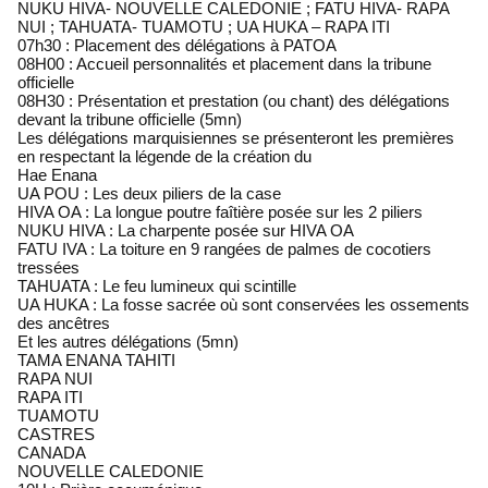
NUKU HIVA- NOUVELLE CALEDONIE ; FATU HIVA- RAPA
NUI ; TAHUATA- TUAMOTU ; UA HUKA – RAPA ITI
07h30 : Placement des délégations à PATOA
08H00 : Accueil personnalités et placement dans la tribune
officielle
08H30 : Présentation et prestation (ou chant) des délégations
devant la tribune officielle (5mn)
Les délégations marquisiennes se présenteront les premières
en respectant la légende de la création du
Hae Enana
UA POU : Les deux piliers de la case
HIVA OA : La longue poutre faîtière posée sur les 2 piliers
NUKU HIVA : La charpente posée sur HIVA OA
FATU IVA : La toiture en 9 rangées de palmes de cocotiers
tressées
TAHUATA : Le feu lumineux qui scintille
UA HUKA : La fosse sacrée où sont conservées les ossements
des ancêtres
Et les autres délégations (5mn)
TAMA ENANA TAHITI
RAPA NUI
RAPA ITI
TUAMOTU
CASTRES
CANADA
NOUVELLE CALEDONIE