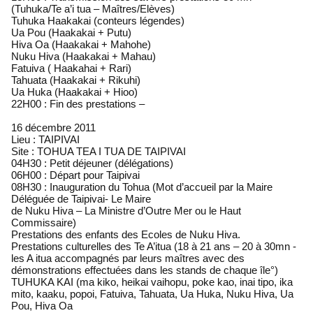
(Tuhuka/Te a’i tua – Maîtres/Elèves)
Tuhuka Haakakai (conteurs légendes)
Ua Pou (Haakakai + Putu)
Hiva Oa (Haakakai + Mahohe)
Nuku Hiva (Haakakai + Mahau)
Fatuiva ( Haakahai + Rari)
Tahuata (Haakakai + Rikuhi)
Ua Huka (Haakakai + Hioo)
22H00 : Fin des prestations –
16 décembre 2011
Lieu : TAIPIVAI
Site : TOHUA TEA I TUA DE TAIPIVAI
04H30 : Petit déjeuner (délégations)
06H00 : Départ pour Taipivai
08H30 : Inauguration du Tohua (Mot d’accueil par la Maire
Déléguée de Taipivai- Le Maire
de Nuku Hiva – La Ministre d’Outre Mer ou le Haut
Commissaire)
Prestations des enfants des Ecoles de Nuku Hiva.
Prestations culturelles des Te A’itua (18 à 21 ans – 20 à 30mn -
les A itua accompagnés par leurs maîtres avec des
démonstrations effectuées dans les stands de chaque île°)
TUHUKA KAI (ma kiko, heikai vaihopu, poke kao, inai tipo, ika
mito, kaaku, popoi, Fatuiva, Tahuata, Ua Huka, Nuku Hiva, Ua
Pou, Hiva Oa