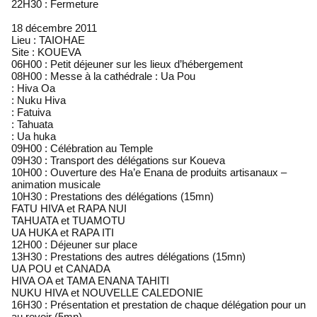
22H30 : Fermeture
18 décembre 2011
Lieu : TAIOHAE
Site : KOUEVA
06H00 : Petit déjeuner sur les lieux d’hébergement
08H00 : Messe à la cathédrale : Ua Pou
: Hiva Oa
: Nuku Hiva
: Fatuiva
: Tahuata
: Ua huka
09H00 : Célébration au Temple
09H30 : Transport des délégations sur Koueva
10H00 : Ouverture des Ha’e Enana de produits artisanaux –
animation musicale
10H30 : Prestations des délégations (15mn)
FATU HIVA et RAPA NUI
TAHUATA et TUAMOTU
UA HUKA et RAPA ITI
12H00 : Déjeuner sur place
13H30 : Prestations des autres délégations (15mn)
UA POU et CANADA
HIVA OA et TAMA ENANA TAHITI
NUKU HIVA et NOUVELLE CALEDONIE
16H30 : Présentation et prestation de chaque délégation pour un
au revoir (5mn)