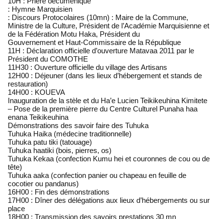
10H : Prière oecuménique
: Hymne Marquisien
: Discours Protocolaires (10mn) : Maire de la Commune,
Ministre de la Culture, Président de l’Académie Marquisienne et
de la Fédération Motu Haka, Président du
Gouvernement et Haut-Commissaire de la République
11H : Déclaration officielle d’ouverture Matavaa 2011 par le
Président du COMOTHE
11H30 : Ouverture officielle du village des Artisans
12H00 : Déjeuner (dans les lieux d’hébergement et stands de
restauration)
14H00 : KOUEVA
Inauguration de la stèle et du Ha’e Lucien Teikikeuhina Kimitete
– Pose de la première pierre du Centre Culturel Punaha haa
enana Teikikeuhina
Démonstrations des savoir faire des Tuhuka
Tuhuka Haika (médecine traditionnelle)
Tuhuka patu tiki (tatouage)
Tuhuka haatiki (bois, pierres, os)
Tuhuka Kekaa (confection Kumu hei et couronnes de cou ou de
tête)
Tuhuka aaka (confection panier ou chapeau en feuille de
cocotier ou pandanus)
16H00 : Fin des démonstrations
17H00 : Dîner des délégations aux lieux d’hébergements ou sur
place
18H00 : Transmission des savoirs prestations 30 mn