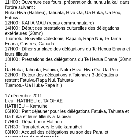
11H00 : Ouverture des fours, préparation du nunuu ia kai, dans
l’ordre suivant :
Nuku Hiva (Hatiheu), Tahuata, Hiva Oa, Ua Huka, Ua Pou,
Fatuiva
12H00 : KAI IA MAU (repas communautaire)
14H00 : Début des prestations culturelles des délégations
extérieures (20mn)
Tuamotu, Nouvelle Calédonie, Rapa iti, Rapa Nui, Te Tama
Enana, Castres, Canada
17H00 : Dîner sur place des délégations du Te Henua Enana et
leurs filleuls
18H00 : Prestations des délégations du Te Henua Enana (30mn
)
Ua Huka, Tahuata, Fatuiva, Nuku Hiva, Hiva Oa, Ua Pou
22H00 : Retour des délégations à Taiohae ( 3 délégations
restent Fatuiva-Rapa Nui, Tahuata-
Tuamotu- Ua Huka-Rapa iti )
17 décembre 2011
Lieu : HATIHEU et TAIOHAE
HATIHEU – Kamuihei
06H00 : Petit déjeuner pour les délégations Fatuiva, Tahuata et
Ua huka et leurs filleuls à Taipivai
07H00 : Départ pour Hatiheu
07H30 : Transfert vers le site kamuihei
08H00 : Accueil des délégations au son des Pahu et