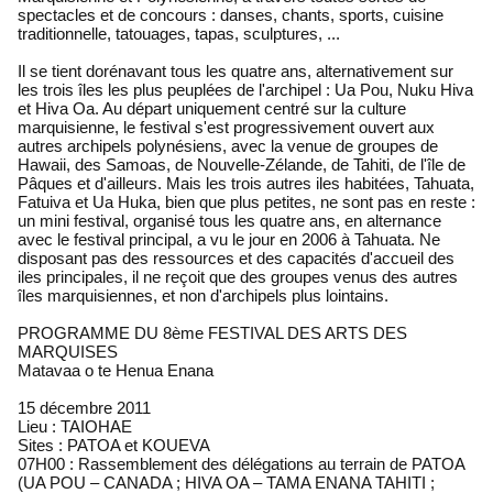
spectacles et de concours : danses, chants, sports, cuisine
traditionnelle, tatouages, tapas, sculptures, ...
Il se tient dorénavant tous les quatre ans, alternativement sur
les trois îles les plus peuplées de l'archipel : Ua Pou, Nuku Hiva
et Hiva Oa. Au départ uniquement centré sur la culture
marquisienne, le festival s'est progressivement ouvert aux
autres archipels polynésiens, avec la venue de groupes de
Hawaii, des Samoas, de Nouvelle-Zélande, de Tahiti, de l'île de
Pâques et d'ailleurs. Mais les trois autres iles habitées, Tahuata,
Fatuiva et Ua Huka, bien que plus petites, ne sont pas en reste :
un mini festival, organisé tous les quatre ans, en alternance
avec le festival principal, a vu le jour en 2006 à Tahuata. Ne
disposant pas des ressources et des capacités d'accueil des
iles principales, il ne reçoit que des groupes venus des autres
îles marquisiennes, et non d'archipels plus lointains.
PROGRAMME DU 8ème FESTIVAL DES ARTS DES
MARQUISES
Matavaa o te Henua Enana
15 décembre 2011
Lieu : TAIOHAE
Sites : PATOA et KOUEVA
07H00 : Rassemblement des délégations au terrain de PATOA
(UA POU – CANADA ; HIVA OA – TAMA ENANA TAHITI ;