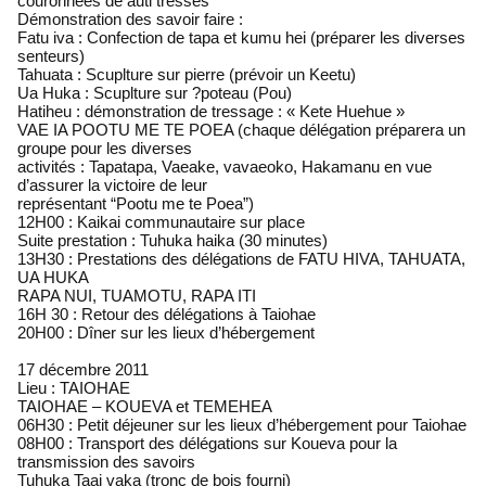
couronnées de auti tressés
Démonstration des savoir faire :
Fatu iva : Confection de tapa et kumu hei (préparer les diverses
senteurs)
Tahuata : Scuplture sur pierre (prévoir un Keetu)
Ua Huka : Scuplture sur ?poteau (Pou)
Hatiheu : démonstration de tressage : « Kete Huehue »
VAE IA POOTU ME TE POEA (chaque délégation préparera un
groupe pour les diverses
activités : Tapatapa, Vaeake, vavaeoko, Hakamanu en vue
d’assurer la victoire de leur
représentant “Pootu me te Poea”)
12H00 : Kaikai communautaire sur place
Suite prestation : Tuhuka haika (30 minutes)
13H30 : Prestations des délégations de FATU HIVA, TAHUATA,
UA HUKA
RAPA NUI, TUAMOTU, RAPA ITI
16H 30 : Retour des délégations à Taiohae
20H00 : Dîner sur les lieux d’hébergement
17 décembre 2011
Lieu : TAIOHAE
TAIOHAE – KOUEVA et TEMEHEA
06H30 : Petit déjeuner sur les lieux d’hébergement pour Taiohae
08H00 : Transport des délégations sur Koueva pour la
transmission des savoirs
Tuhuka Taai vaka (tronc de bois fourni)