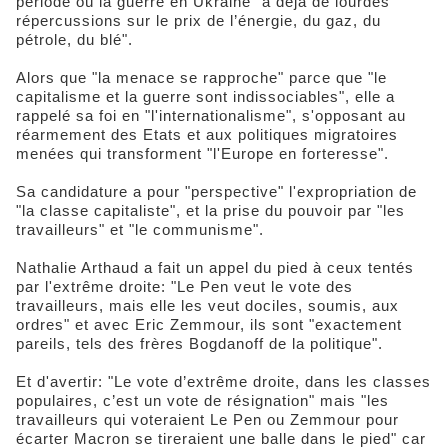
période où la guerre en Ukraine "a déjà de lourdes
répercussions sur le prix de l’énergie, du gaz, du
pétrole, du blé".
Alors que "la menace se rapproche" parce que "le
capitalisme et la guerre sont indissociables", elle a
rappelé sa foi en "l'internationalisme", s'opposant au
réarmement des Etats et aux politiques migratoires
menées qui transforment "l'Europe en forteresse".
Sa candidature a pour "perspective" l'expropriation de
"la classe capitaliste", et la prise du pouvoir par "les
travailleurs" et "le communisme".
Nathalie Arthaud a fait un appel du pied à ceux tentés
par l'extrême droite: "Le Pen veut le vote des
travailleurs, mais elle les veut dociles, soumis, aux
ordres" et avec Eric Zemmour, ils sont "exactement
pareils, tels des frères Bogdanoff de la politique".
Et d'avertir: "Le vote d’extrême droite, dans les classes
populaires, c’est un vote de résignation" mais "les
travailleurs qui voteraient Le Pen ou Zemmour pour
écarter Macron se tireraient une balle dans le pied" car